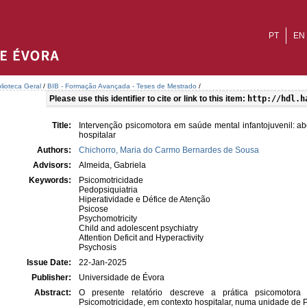
PT
EN
blioteca Geral
/
BIB - Formação Avançada - Teses de Mestrado
/
Please use this identifier to cite or link to this item:
http://hdl.h
Title:
Intervenção psicomotora em saúde mental infantojuvenil: ab
hospitalar
Authors:
Chichorro, Maria do Carmo Bernardes de Sousa
Advisors:
Almeida, Gabriela
Keywords:
Psicomotricidade
Pedopsiquiatria
Hiperatividade e Défice de Atenção
Psicose
Psychomotricity
Child and adolescent psychiatry
Attention Deficit and Hyperactivity
Psychosis
Issue Date:
22-Jan-2025
Publisher:
Universidade de Évora
Abstract:
O presente relatório descreve a prática psicomotor
Psicomotricidade, em contexto hospitalar, numa unidade de 