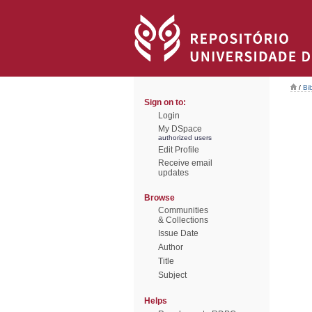
/
Bi
Sign on to:
Login
My DSpace
authorized users
Edit Profile
Receive email
updates
Browse
Communities
& Collections
Issue Date
Author
Title
Subject
Helps