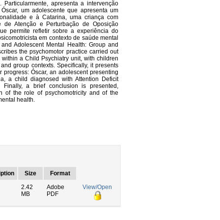
. Particularmente, apresenta a intervenção
o Óscar, um adolescente que apresenta um
sonalidade e à Catarina, uma criança com
ce de Atenção e Perturbação de Oposição
e permite refletir sobre a experiência do
psicomotricista em contexto de saúde mental
ild and Adolescent Mental Health: Group and
scribes the psychomotor practice carried out
, within a Child Psychiatry unit, with children
nd group contexts. Specifically, it presents
r progress: Óscar, an adolescent presenting
, a child diagnosed with Attention Deficit
 Finally, a brief conclusion is presented,
n of the role of psychomotricity and of the
mental health.
ption
Size
Format
2.42
Adobe
View/Open
MB
PDF