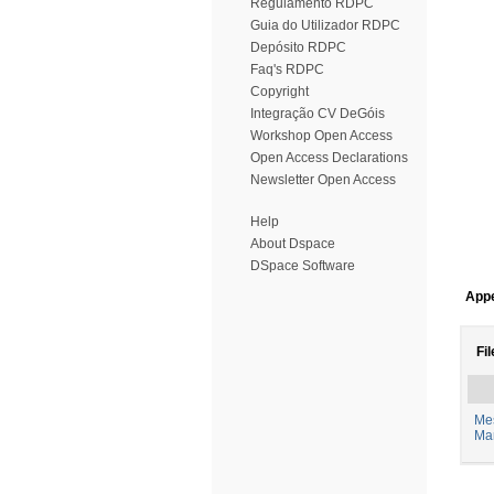
Regulamento RDPC
Guia do Utilizador RDPC
Depósito RDPC
Faq's RDPC
Copyright
Integração CV DeGóis
Workshop Open Access
Open Access Declarations
Newsletter Open Access
Help
About Dspace
DSpace Software
Appe
Fil
Mes
Ma