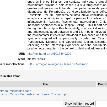
entre os 8 e os 18 anos, em contexto individual e grupal
psicomotora provida a dois casos e a sua progressão: a
quadro sintomático na linha de uma perturbação da per
diagnóstico de Perturbação de Hiperatividade com défi
Desafiante. Por fim, apresenta-se uma breve conclusão qu
estágio e a contribuição do papel da psicomotricidade e do 
infantojuvenil; - Abstract: Psychomotor Intervention in Ch
Individual Approaches in a Hospital Setting - This report de
during the internship in Psychomotricity, in a hospital setting
and adolescents aged between 8 and 18, in both individual a
the psychomotor intervention provided to two cases and thei
symptoms aligned with a personality disorder, and Catarina
Hyperactivity Disorder and Oppositional Defiant Disorder.
reflecting on the internship experience and the contributio
psychomotor therapist in the context of child and adolescent 
URI:
http://hdl.handle.net/10174/40209
Type:
masterThesis
ars in Collections:
BIB - Formação Avançada - Teses de Mestrado
es in This Item:
File
Descri
trado-Psicomotricidade-
ria_do_Carmo_Bernardes_de_Sousa_Chichorro.pdf