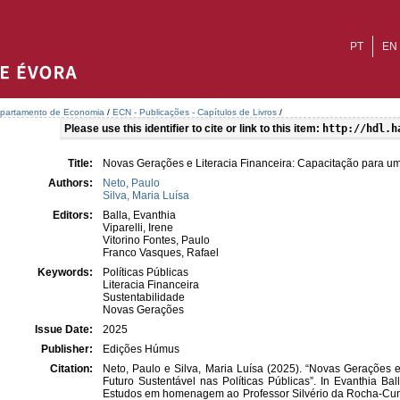
PT
EN
partamento de Economia
/
ECN - Publicações - Capítulos de Livros
/
Please use this identifier to cite or link to this item:
http://hdl.h
Title:
Novas Gerações e Literacia Financeira: Capacitação para um 
Authors:
Neto, Paulo
Silva, Maria Luísa
Editors:
Balla, Evanthia
Viparelli, Irene
Vitorino Fontes, Paulo
Franco Vasques, Rafael
Keywords:
Políticas Públicas
Literacia Financeira
Sustentabilidade
Novas Gerações
Issue Date:
2025
Publisher:
Edições Húmus
Citation:
Neto, Paulo e Silva, Maria Luísa (2025). “Novas Gerações e
Futuro Sustentável nas Políticas Públicas”. In Evanthia Ball
Estudos em homenagem ao Professor Silvério da Rocha-Cun