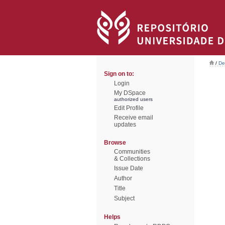
/
De
Sign on to:
Login
My DSpace
authorized users
Edit Profile
Receive email
updates
Browse
Communities
& Collections
Issue Date
Author
Title
Subject
Helps