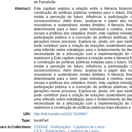
de Famalicão
Abstract:
Este capítulo explora a relação entre a literacia finan
construção de políticas públicas voltadas para o futuro. Di
molda a perceção do futuro, influência a participação c
socioeconómico. Além disso, analisa-se o papel das 
inovadoras e sustentáveis nestes âmbitos. A literacia fi
determinante para o bem- estar individual e coletivo, e
sociais e políticas dos cidadãos. Assim, este capítulo investig
participação pública e a conceção de políticas públicas,
gerações nesse processo. Explora-se, ainda, em que medi
pode contribuir para a criação de soluções sustentáveis par
uma reflexão sobre estratégias para o fortalecimento da lit
necessidade de a articulação com a implementação de 
viabilizem a Este capítulo explora a relação entre a literacia
a construção de políticas públicas voltadas para o futuro. D
molda a perceção do futuro, influência a participação c
socioeconómico. Além disso, analisa-se o papel das 
inovadoras e sustentáveis nestes âmbitos. A literacia fi
determinante para o bem- estar individual e coletivo, e
sociais e políticas dos cidadãos. Assim, este capítulo investig
participação pública e a conceção de políticas públicas,
gerações nesse processo. Explora-se, ainda, em que medi
pode contribuir para a criação de soluções sustentáveis par
uma reflexão sobre estratégias para o fortalecimento da lit
necessidade de a articulação com a implementação de 
viabilizem a construção de políticas públicas mais eficazes 
URI:
http://hdl.handle.net/10174/39867
Type:
bookPart
ars in Collections:
CEFAGE - Publicações - Capítulos de Livros
CICP - Publicações - Capítulos de Livros