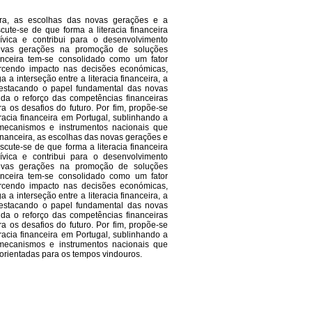
ceira, as escolhas das novas gerações e a
scute-se de que forma a literacia financeira
ívica e contribui para o desenvolvimento
novas gerações na promoção de soluções
nanceira tem-se consolidado como um fator
xercendo impacto nas decisões económicas,
a a interseção entre a literacia financeira, a
 destacando o papel fundamental das novas
da o reforço das competências financeiras
a os desafios do futuro. Por fim, propõe-se
eracia financeira em Portugal, sublinhando a
mecanismos e instrumentos nacionais que
 financeira, as escolhas das novas gerações e
iscute-se de que forma a literacia financeira
ívica e contribui para o desenvolvimento
novas gerações na promoção de soluções
nanceira tem-se consolidado como um fator
xercendo impacto nas decisões económicas,
a a interseção entre a literacia financeira, a
 destacando o papel fundamental das novas
da o reforço das competências financeiras
a os desafios do futuro. Por fim, propõe-se
eracia financeira em Portugal, sublinhando a
mecanismos e instrumentos nacionais que
e orientadas para os tempos vindouros.