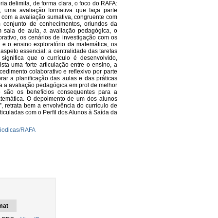
ia delimita, de forma clara, o foco do RAFA:
a, uma avaliação formativa que faça parte
ule com a avaliação sumativa, congruente com
m conjunto de conhecimentos, oriundos da
m sala de aula, a avaliação pedagógica, o
orativo, os cenários de investigação com os
 e o ensino exploratório da matemática, os
speto essencial: a centralidade das tarefas
significa que o currículo é desenvolvido,
sta uma forte articulação entre o ensino, a
edimento colaborativo e reflexivo por parte
rar a planificação das aulas e das práticas
iza a avaliação pedagógica em prol de melhor
to são os benefícios consequentes para a
atemática. O depoimento de um dos alunos
, retrata bem a envolvência do currículo de
ticuladas com o Perfil dos Alunos à Saída da
riodicas/RAFA
mat