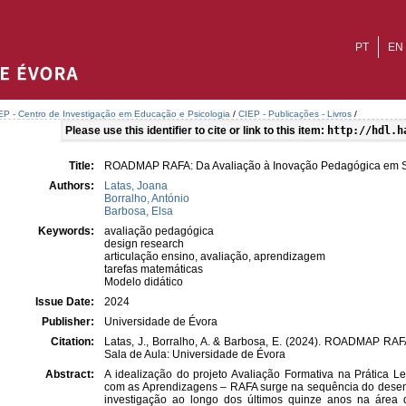
PT
EN
EP - Centro de Investigação em Educação e Psicologia
/
CIEP - Publicações - Livros
/
Please use this identifier to cite or link to this item:
http://hdl.h
Title:
ROADMAP RAFA: Da Avaliação à Inovação Pedagógica em S
Authors:
Latas, Joana
Borralho, António
Barbosa, Elsa
Keywords:
avaliação pedagógica
design research
articulação ensino, avaliação, aprendizagem
tarefas matemáticas
Modelo didático
Issue Date:
2024
Publisher:
Universidade de Évora
Citation:
Latas, J., Borralho, A. & Barbosa, E. (2024). ROADMAP RA
Sala de Aula: Universidade de Évora
Abstract:
A idealização do projeto Avaliação Formativa na Prática L
com as Aprendizagens – RAFA surge na sequência do desen
investigação ao longo dos últimos quinze anos na área 