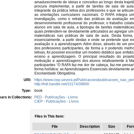
amadurecimento de ideias e conceitos ao longo desta trajetór
procura implementar, a partir de tarefas de sala de aul
integrante da prática letiva dos professores e que se artic
as orientações curriculares nacionais. O RAFA integra u
investigação, como o retrato das práticas de avaliação e
desenvolvimento profissional do professor, o trabalho colab
alunos em sala de aula, a tipologia de tarefas matemáticas
quais pretendem-se devidamente articulados ao agregar um a
matemáticas nas práticas de sala de aula. Desta forma, 
essencialmente, a partir destas e onde se pretende que exi
avaliação e a aprendizagem. Além disso, através de um proc
dos professores participantes, de forma a ir podendo melho
letivas, foi possível encontrar um modelo didático que enfat
ensino e aprendizagem. O principal resultado do proje
motivação e aprendizagens dos alunos relativamente à M
participantes “O RAFA faz-me dor de cabeça, faz-me pensar”
forma holística: as Aprendizagens Essenciais devidamente ar
Escolaridade Obrigatória.
URI:
https://www.ciep.uevora.pt/Publicacoes/publicacoes_nao_pe
http://hdl.handle.net/10174/39800
Type:
book
ars in Collections:
PED - Publicações - Livros
CIEP - Publicações - Livros
Files in This Item:
File
Description
Size
For