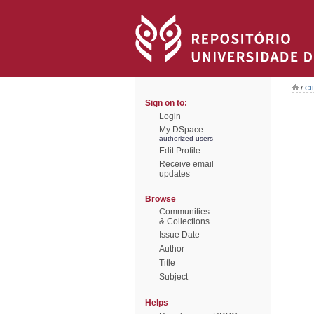
/
CI
Sign on to:
Login
My DSpace
authorized users
Edit Profile
Receive email
updates
Browse
Communities
& Collections
Issue Date
Author
Title
Subject
Helps