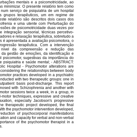
urbações mentais e a psicomotricidade, ao
as minimizar. O presente relatório tem como
 num serviço de psiquiatria de um hospital
ois grupos terapêuticos, um em regime de
ste relatório são descritos dois casos dos
zofrenia e uma utente com Perturbação do
essões de psicomotricidade duas vezes por
 integração sensorial, técnicas percetivo-
iadores e relaxação terapêutica, sobretudo a
s é apresentada a avaliação psicomotora, o
progressão terapêutica. Com a intervenção
ao nível da compreensão e redução das
, da gestão de emoções, da identificação e
l psicomotor, sugestivas da importância do
de psiquiatria e saúde mental; - ABSTRACT:
lic Hospital - Psychomotor alterations are
 considering the relationships between body
omotor practices developed in a psychiatric
onducted with two therapeutic groups: one in
tpatient basis post-discharge. This report
gnosed with Schizophrenia and another with
motor sessions twice a week, in a group, in
-motor techniques, expressive and creative
axation, especially Jacobson's progressive
e therapeutic project developed, the final
ith the psychomotor intervention developed,
eduction of psychocorporal manifestations
cation and capacity for verbal and non-verbal
portance of the psychomotor therapist in a
s.