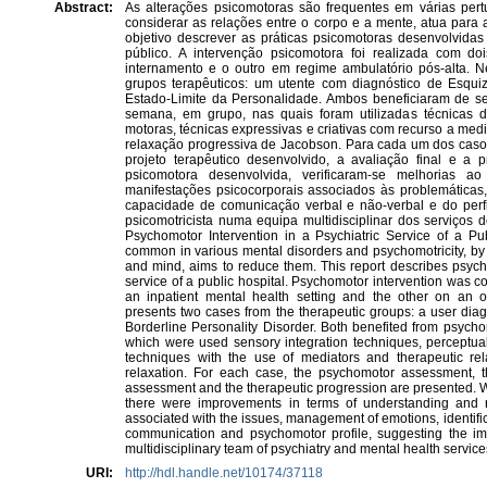
Abstract:
As alterações psicomotoras são frequentes em várias pert
considerar as relações entre o corpo e a mente, atua para 
objetivo descrever as práticas psicomotoras desenvolvidas
público. A intervenção psicomotora foi realizada com d
internamento e o outro em regime ambulatório pós-alta. Ne
grupos terapêuticos: um utente com diagnóstico de Esqui
Estado-Limite da Personalidade. Ambos beneficiaram de s
semana, em grupo, nas quais foram utilizadas técnicas de
motoras, técnicas expressivas e criativas com recurso a med
relaxação progressiva de Jacobson. Para cada um dos caso
projeto terapêutico desenvolvido, a avaliação final e a 
psicomotora desenvolvida, verificaram-se melhorias 
manifestações psicocorporais associados às problemáticas
capacidade de comunicação verbal e não-verbal e do perfi
psicomotricista numa equipa multidisciplinar dos serviços 
Psychomotor Intervention in a Psychiatric Service of a Pub
common in various mental disorders and psychomotricity, by
and mind, aims to reduce them. This report describes psych
service of a public hospital. Psychomotor intervention was c
an inpatient mental health setting and the other on an ou
presents two cases from the therapeutic groups: a user dia
Borderline Personality Disorder. Both benefited from psycho
which were used sensory integration techniques, perceptual
techniques with the use of mediators and therapeutic rel
relaxation. For each case, the psychomotor assessment, th
assessment and the therapeutic progression are presented. W
there were improvements in terms of understanding and r
associated with the issues, management of emotions, identifi
communication and psychomotor profile, suggesting the im
multidisciplinary team of psychiatry and mental health service
URI:
http://hdl.handle.net/10174/37118