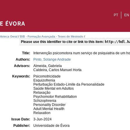
PT
EN
blioteca Geral
/
BIB - Formação Avançada - Teses de Mestrado
/
Please use this identifier to cite or link to this item:
http://hdl.h
Title:
Intervenção psicomotora num serviço de psiquiatria de um ho
Authors:
Pinto, Solange Andrade
Advisors:
Almeida, Gabriela
Caldeira, Carlos Manuel Horta
Keywords:
Psicomotricidade
Esquizofrenia
Perturbação Estado-Limite da Personalidade
Saúde Mental em Adultos
Relaxação
Psychomotor Rehabilitation
Schizophrenia
Personality Disorder
Adult Mental Health
Relaxation
Issue Date:
3-Jun-2024
Publisher:
Universidade de Évora