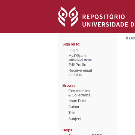
/
Bi
Sign on to:
Login
My DSpace
authorized users
Edit Profile
Receive email
updates
Browse
Communities
& Collections
Issue Date
Author
Title
Subject
Helps