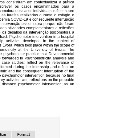
os consistiram em contextualizar a prática
descrever os casos encaminhados para a
omotora dos casos individuais; refletir sobre
 as tarefas realizadas durante o estágio e
pandemia COVID-19 e consequente interrupção
a intervenção psicomotora porque não foram
zadas atividades complementares e reflexões
 os desafios da intervenção psicomotora à
tract: Psychomotor intervention in a hospital
ip activities developed in the context of
e Évora, which took place within the scope of
omotricity at the University of Évora. The
 the psychomotor practice in a Developmental
es forwarded to Psychomotricity, analysis and
l case studies; reflect on the relevance of
rformed during the internship and reflect on
mic and the consequent interruption of the
the psychomotor intervention because no final
y activities, and reflections on the probable
 distance psychomotor intervention as an
Size
Format