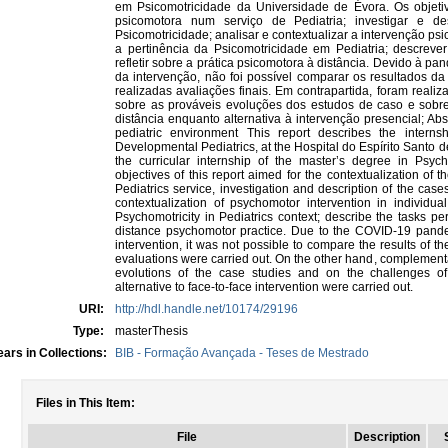
em Psicomotricidade da Universidade de Évora. Os objetiv
psicomotora num serviço de Pediatria; investigar e 
Psicomotricidade; analisar e contextualizar a intervenção psic
a pertinência da Psicomotricidade em Pediatria; descrever
refletir sobre a prática psicomotora à distância. Devido à 
da intervenção, não foi possível comparar os resultados d
realizadas avaliações finais. Em contrapartida, foram reali
sobre as prováveis evoluções dos estudos de caso e sobre
distância enquanto alternativa à intervenção presencial; Abs
pediatric environment This report describes the internsh
Developmental Pediatrics, at the Hospital do Espírito Santo d
the curricular internship of the master’s degree in Psych
objectives of this report aimed for the contextualization of
Pediatrics service, investigation and description of the cas
contextualization of psychomotor intervention in individua
Psychomotricity in Pediatrics context; describe the tasks pe
distance psychomotor practice. Due to the COVID-19 pande
intervention, it was not possible to compare the results of 
evaluations were carried out. On the other hand, complementar
evolutions of the case studies and on the challenges of
alternative to face-to-face intervention were carried out.
URI:
http://hdl.handle.net/10174/29196
Type:
masterThesis
ars in Collections:
BIB - Formação Avançada - Teses de Mestrado
Files in This Item:
File
Description