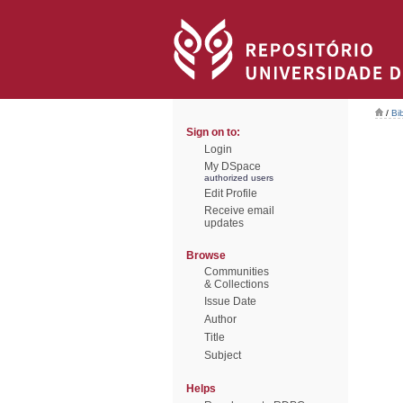
/
Bi
Sign on to:
Login
My DSpace
authorized users
Edit Profile
Receive email
updates
Browse
Communities
& Collections
Issue Date
Author
Title
Subject
Helps