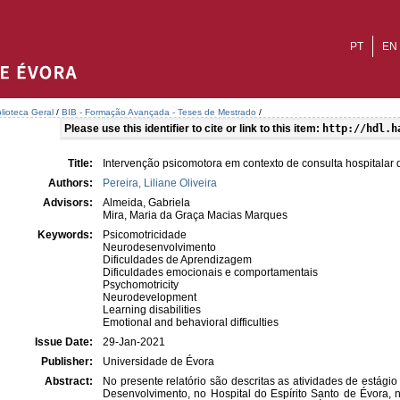
PT
EN
blioteca Geral
/
BIB - Formação Avançada - Teses de Mestrado
/
Please use this identifier to cite or link to this item:
http://hdl.h
Title:
Intervenção psicomotora em contexto de consulta hospitalar d
Authors:
Pereira, Liliane Oliveira
Advisors:
Almeida, Gabriela
Mira, Maria da Graça Macias Marques
Keywords:
Psicomotricidade
Neurodesenvolvimento
Dificuldades de Aprendizagem
Dificuldades emocionais e comportamentais
Psychomotricity
Neurodevelopment
Learning disabilities
Emotional and behavioral difficulties
Issue Date:
29-Jan-2021
Publisher:
Universidade de Évora
Abstract:
No presente relatório são descritas as atividades de estági
Desenvolvimento, no Hospital do Espírito Santo de Évora, n