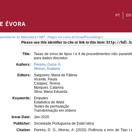
PT
EN
partamento de Matemática
/
MAT - Artigos em Livros de Actas/Proceedings
/
Please use this identifier to cite or link to this item:
http://hdl.h
Title:
Taxas de erros de tipos I e II de procedimentos não paramét
para dados discretos
Authors:
Pereira, Dulce G.
Afonso, Anabela
Editors:
Salgueiro, Maria de Fátima
Vicente, Paula
Calapez, Teresa
Marques, Catarina
Silva, Maria Eduarda
Keywords:
Empates
Estatística de Wald
Testes de permutação
Transformação em ordens
Issue Date:
Jan-2020
Publisher:
Sociedade Portuguesa de Estat´ıstica
Citation:
Pereira, D. G., Afonso, A. (2020). Potência e erro de Tipo 