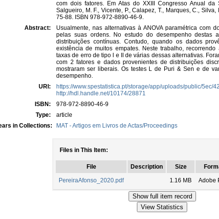
com dois fatores. Em Atas do XXIII Congresso Anual da S
Salgueiro, M. F., Vicente, P., Calapez, T., Marques, C., Silva
75-88. ISBN 978-972-8890-46-9.
Abstract:
Usualmente, nas alternativas à ANOVA paramétrica com doi
pelas suas ordens. No estudo do desempenho destas al
distribuições contínuas. Contudo, quando os dados provê
existência de muitos empates. Neste trabalho, recorrend
taxas de erro de tipo I e II de várias dessas alternativas. 
com 2 fatores e dados provenientes de distribuições dis
mostraram ser liberais. Os testes L de Puri & Sen e de 
desempenho.
URI:
https://www.spestatistica.pt/storage/app/uploads/public/5
http://hdl.handle.net/10174/28871
ISBN:
978-972-8890-46-9
Type:
article
ars in Collections:
MAT - Artigos em Livros de Actas/Proceedings
Files in This Item:
File
Description
Size
Form
PereiraAfonso_2020.pdf
1.16 MB
Adobe 