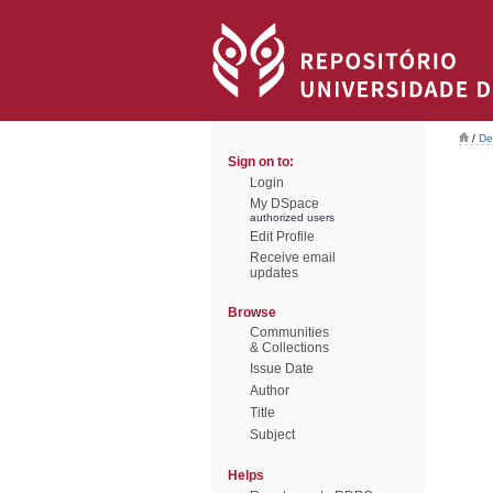
/
De
Sign on to:
Login
My DSpace
authorized users
Edit Profile
Receive email
updates
Browse
Communities
& Collections
Issue Date
Author
Title
Subject
Helps