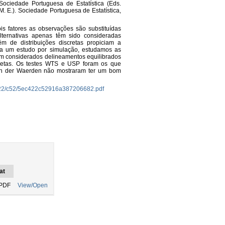
ociedade Portuguesa de Estatística (Eds.
, M. E.). Sociedade Portuguesa de Estatística,
s fatores as observações são substituídas
ternativas apenas têm sido consideradas
m de distribuições discretas propiciam a
o a um estudo por simulação, estudamos as
Foram considerados delineamentos equilibrados
cretas. Os testes WTS e USP foram os que
van der Waerden não mostraram ter um bom
ec/422/c52/5ec422c52916a387206682.pdf
at
PDF
View/Open