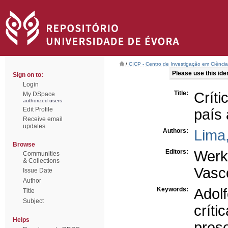
/
CICP - Centro de Investigação em Ciência 
Please use this ident
Sign on to:
Login
Title:
Crít
My DSpace
authorized users
Edit Profile
país
Receive email
updates
Authors:
Lima
Browse
Editors:
Werk
Communities
& Collections
Vasco
Issue Date
Author
Keywords:
Adol
Title
Subject
crític
Helps
pres