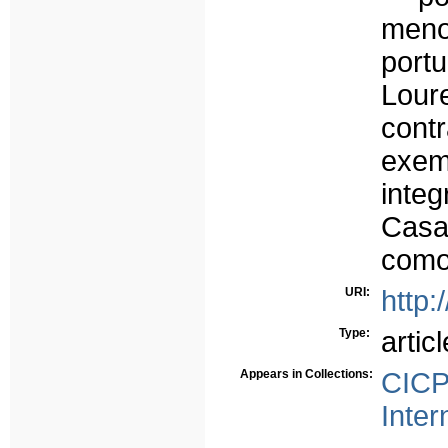
meno
port
Lou
cont
exem
inte
Casa
como
URI:
http:
Type:
articl
Appears in Collections:
CICP
Inter