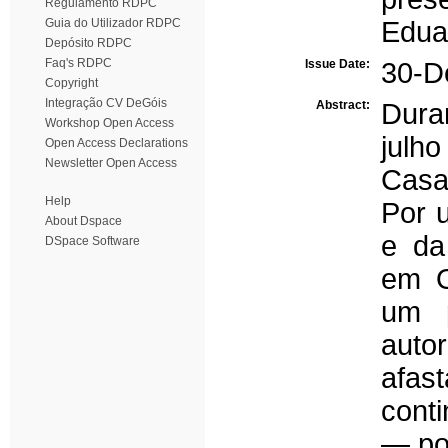
Regulamento RDPC
Guia do Utilizador RDPC
Edua
Depósito RDPC
Faq's RDPC
Issue Date:
30-D
Copyright
Integração CV DeGóis
Abstract:
Duran
Workshop Open Access
julh
Open Access Declarations
Newsletter Open Access
Casa
Help
Por 
About Dspace
e da
DSpace Software
em O
um p
auto
afas
cont
— po