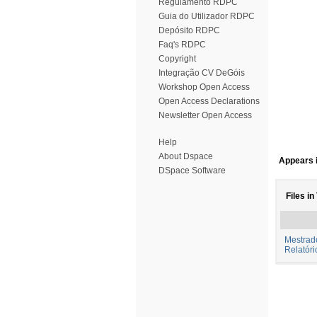
Regulamento RDPC
Guia do Utilizador RDPC
Depósito RDPC
Faq's RDPC
Copyright
Integração CV DeGóis
Workshop Open Access
Open Access Declarations
Newsletter Open Access
Help
About Dspace
Appears i
DSpace Software
Files in
Mestrad
Relatór