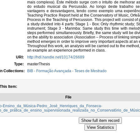
mais complexa). Este método surge com o intuito de melhorar as
do estudo musical da Percussão. Ao longo deste trabalho se
vantagens e desvantagens, tendo como exemplo uma experiênc
Teaching Practice Report held at the Conservatory of Music, Orfeã
Process in the Teaching of Percussion. This project will consist o
a study divided into 4 parts: Stage 1 - Box: Only rhythmic study;
instrument; Stage 3 - Marimba: Same study this time with melo
steps performed simultaneously. Briefly, the same study will be div
on the ability to association (Association – Process of linking sim
method emerges in order to improve very important aspects at an e
Throughout this work, an analysis will be carried out to the metho
an example an experience performed in class.
URI:
http://hdl.handle.net/10174/26689
Type:
masterThesis
n Collections:
BIB - Formação Avançada - Teses de Mestrado
 This Item:
File
o-Ensino_da_Música-Pedro_José_Henriques_da_Fonseca-
io_de_prática_de_ensino_supervisionada_realizada_no_Conservatório_de_Música