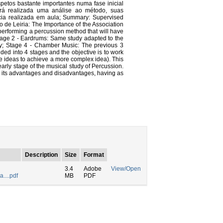
petos bastante importantes numa fase inicial
rá realizada uma análise ao método, suas
ia realizada em aula; Summary: Supervised
o de Leiria: The Importance of the Association
f performing a percussion method that will have
 Stage 2 - Eardrums: Same study adapted to the
dy; Stage 4 - Chamber Music: The previous 3
ided into 4 stages and the objective is to work
ple ideas to achieve a more complex idea). This
arly stage of the musical study of Percussion.
d, its advantages and disadvantages, having as
Description
Size
Format
3.4
Adobe
View/Open
....pdf
MB
PDF