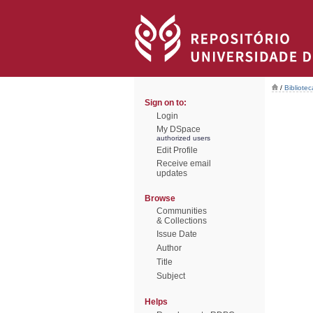
/
Bibliote
Sign on to:
Login
My DSpace
authorized users
Edit Profile
Receive email
updates
Browse
Communities
& Collections
Issue Date
Author
Title
Subject
Helps