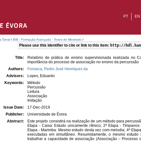
PT
EN
ca Geral
/
BIB - Formação Avançada - Teses de Mestrado
/
Please use this identifier to cite or link to this item:
http://hdl.han
Title:
Relatório de prática de ensino supervisionada realizada no Co
importância do processo de associação no ensino da percurssão
Authors:
Fonseca, Pedro José Henriques da
Advisors:
Lopes, Eduardo
Keywords:
Método
Percussão
Leitura
Associação
Imitação
Issue Date:
17-Dec-2019
Publisher:
Universidade de Évora
Abstract:
Este projeto consistirá na realização de um método para percussã
Etapa - Caixa: Estudo unicamente rítmico; 2ª Etapa - Tímpanos
Etapa - Marimba: Mesmo estudo desta vez com melodia; 4ª Etapa
executadas em simultâneo. Resumidamente, o mesmo estudo se
trabalhar a capacidade de associação (Associação – Processo de