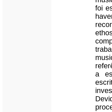
foi e
have
reco
eth
comp
trab
musi
refer
a es
escri
inves
Devi
proc