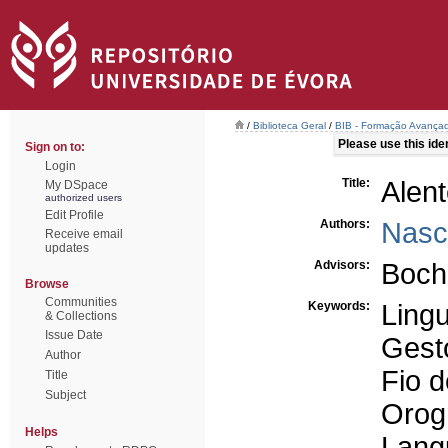
/
Biblioteca Geral
/
BIB - Formação Avançad
Please use this ident
Sign on to:
Login
Title:
Alen
My DSpace
authorized users
Edit Profile
Authors:
Nasc
Receive email
updates
Advisors:
Boch
Browse
Communities
Keywords:
Ling
& Collections
Issue Date
Gest
Author
Fio d
Title
Subject
Orogr
Helps
Lang