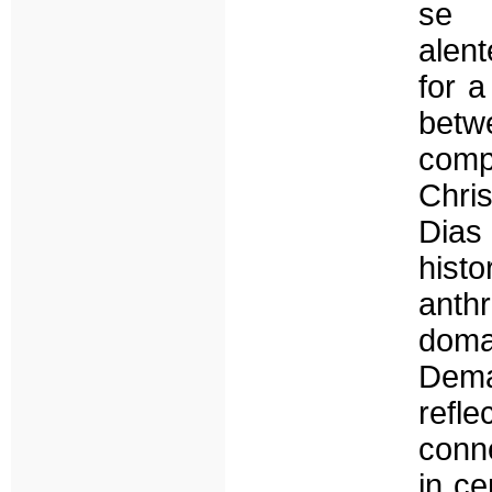
se 
alent
for a
betw
comp
Chri
Dia
hist
anthr
domai
Dema
refle
conne
in ce