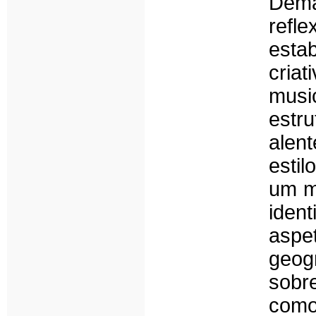
Dema
refl
esta
cria
musi
estru
alen
estil
um m
iden
asp
geog
sobr
como