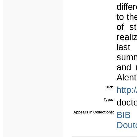
diffe
to th
of s
reali
last
summ
and 
Alent
URI:
http:
Type:
doct
Appears in Collections:
BIB
Dout