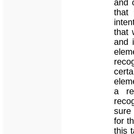
and o
that
inten
that
and i
eleme
reco
cert
elem
a re
reco
sure
for t
this 