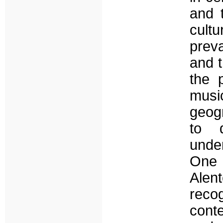
and t
cultu
preva
and t
the p
musi
geogr
to q
unde
One 
Alen
reco
cont