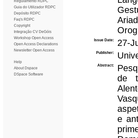
Regulamento RDPC
Guia do Utilizador RDPC
Gest
Depósito RDPC
Ariad
Faq's RDPC
Copyright
Orog
Integração CV DeGóis
Workshop Open Access
Issue Date:
27-J
Open Access Declarations
Newsletter Open Access
Publisher:
Univ
Help
Abstract:
Pesqu
About Dspace
DSpace Software
de t
Alen
Vasq
aspet
e an
prim