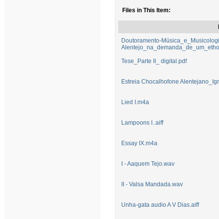
Files in This Item:
Doutoramento-Música_e_Musicolog
Alentejo_na_demanda_de_um_ethos_
Tese_Parte II_ digital.pdf
Estreia Chocalhofone Alentejano_Igr
Lied I.m4a
Lampoons I..aiff
Essay IX.m4a
I - Aaquem Tejo.wav
II - Valsa Mandada.wav
Unha-gata audio A V Dias.aiff