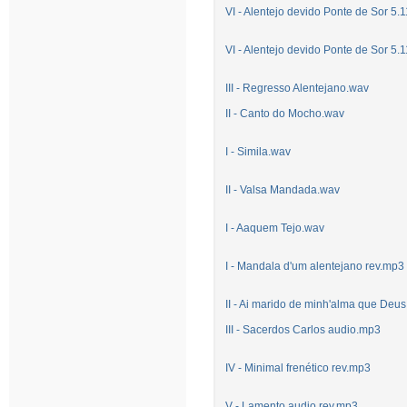
VI - Alentejo devido Ponte de Sor 5
VI - Alentejo devido Ponte de Sor 5
III - Regresso Alentejano.wav
II - Canto do Mocho.wav
I - Simila.wav
II - Valsa Mandada.wav
I - Aaquem Tejo.wav
I - Mandala d'um alentejano rev.mp3
II - Ai marido de minh'alma que Deus
III - Sacerdos Carlos audio.mp3
IV - Minimal frenético rev.mp3
V - Lamento audio rev.mp3