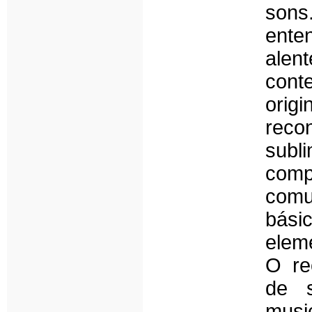
sons
ent
alen
conte
orig
reco
subl
comp
comu
bási
eleme
O re
de s
musi