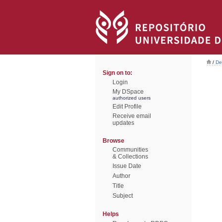
/
De
Sign on to:
Login
My DSpace
authorized users
Edit Profile
Receive email
updates
Browse
Communities
& Collections
Issue Date
Author
Title
Subject
Helps