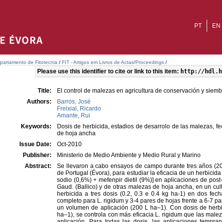
PT
EN
partamento de Fitotecnia
/
FIT - Artigos em Livros de Actas/Proceedings
/
Please use this identifier to cite or link to this item:
http://hdl.h
Title:
El control de malezas en agricultura de conservación y siemb
Authors:
Barros, José
Freixial, Ricardo
Amante, Rui
Keywords:
Dosis de herbicida, estadios de desarrolo de las malezas, f
de hoja ancha
Issue Date:
Oct-2010
Publisher:
Ministerio de Medio Ambiente y Medio Rural y Marino
Abstract:
Se llevaron a cabo ensayos de campo durante tres años (2
de Portugal (Évora), para estudiar la eficacia de un herbicid
sodio (0,6%) + mefenpir dietil (9%)] en aplicaciones de pos
Gaud. (Ballico) y de otras malezas de hoja ancha, en un cult
herbicida a tres dosis (0.2, 0.3 e 0.4 kg ha-1) en dos fec
completo para L. rigidum y 3-4 pares de hojas frente a 6-7 p
un volumen de aplicación (200 L ha–1). Con dosis de herb
ha–1), se controla con más eficacia L. rigidum que las mal
aplicación. Para todas las dosis, las aplicaciones tempra