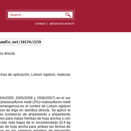
contact
|
advanced search
andle.net/10174/2159
ra directa
echas de aplicación, Lolium rigidum, malezas
004/2005, 2005/2006 y 2006/2007) en el sur
a [mesosulfuron metil (3%)+iodosulfuron metil
t-emergencia en el control de Lolium rigidum
ivo de trigo en siembra directa. Se aplicó el
has (comienzo de ahijamiento y ahijamiento
ares para malas hierbas de hoja ancha) y con
icida más bajas de lo recomendado (0.4 kg
ezas de hoja ancha para ambas las fechas de
nas en los primeros estadios de desarrollo