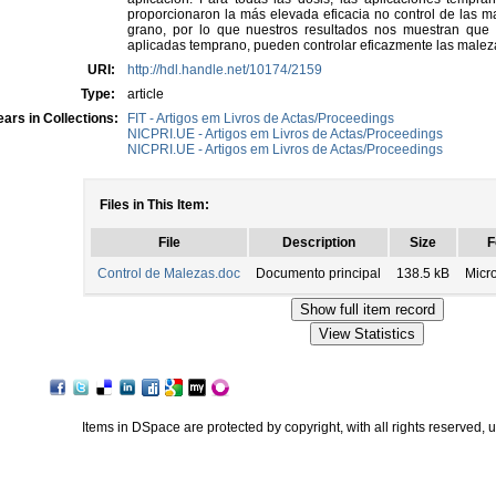
proporcionaron la más elevada eficacia no control de las 
grano, por lo que nuestros resultados nos muestran que 
aplicadas temprano, pueden controlar eficazmente las malez
URI:
http://hdl.handle.net/10174/2159
Type:
article
ars in Collections:
FIT - Artigos em Livros de Actas/Proceedings
NICPRI.UE - Artigos em Livros de Actas/Proceedings
NICPRI.UE - Artigos em Livros de Actas/Proceedings
Files in This Item:
File
Description
Size
F
Control de Malezas.doc
Documento principal
138.5 kB
Micr
Items in DSpace are protected by copyright, with all rights reserved, 