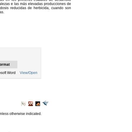
malezas e las más elevadas producciones de
dosis reducidas de herbicida, cuando son
as.
ormat
osoft Word
View/Open
unless otherwise indicated.