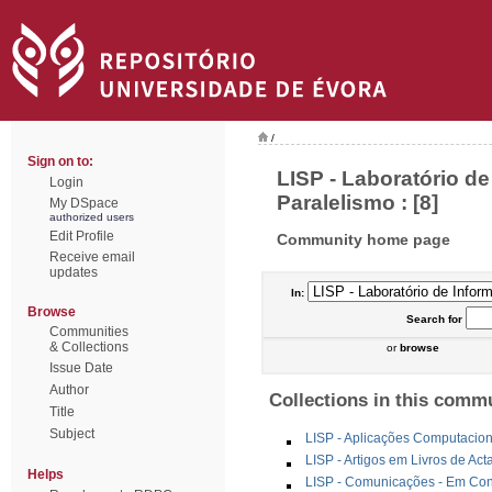
/
Sign on to:
LISP - Laboratório de
Login
Paralelismo : [8]
My DSpace
authorized users
Edit Profile
Community home page
Receive email
updates
In:
Browse
Search
for
Communities
& Collections
or
browse
Issue Date
Author
Collections in this comm
Title
Subject
LISP - Aplicações Computacion
LISP - Artigos em Livros de Ac
Helps
LISP - Comunicações - Em Cong