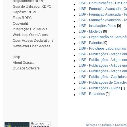
Regulamento RDPC
LISP - Comunicações - Em Cong
Guia do Utilizador RDPC
LISP - Formação Avançada - O
Depósito RDPC
LISP - Formação Avançada - T
Faq's RDPC
LISP - Formação Avançada - T
Copyright
LISP - Instalações Piloto
[0]
Integração CV DeGóis
LISP - Modelos
[0]
Workshop Open Access
LISP - Organização de Seminár
Open Access Declarations
LISP - Patentes
[0]
Newsletter Open Access
LISP - Protótipos Laboratoriais
LISP - Publicações - Artigos e
Help
LISP - Publicações - Artigos em
About Dspace
LISP - Publicações - Artigos e
DSpace Software
LISP - Publicações - Artigos e
LISP - Publicações - Capítulos 
LISP - Publicações de Carácte
LISP - Publicações - Livros
[1]
LISP - Relatórios
[0]
Serviços de Ciência e Coopera