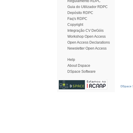
Regulamento RDPC
Guia do Utilizador RDPC
Depósito RDPC
Faq's RDPC
Copyright
Integração CV DeGóis
Workshop Open Access
Open Access Declarations
Newsletter Open Access
Help
About Dspace
DSpace Software
DSpace S