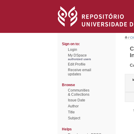
/
CI
Sign on to:
C
Login
I
My DSpace
authorized users
Edit Profile
C
Receive email
updates
I
Browse
Communities
& Collections
Issue Date
Author
Title
Subject
Helps