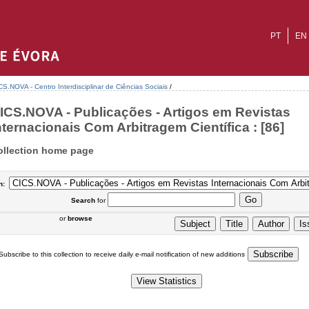
PT
EN
CS.NOVA - Centro Interdisciplinar de Ciências Sociais
/
ICS.NOVA - Publicações - Artigos em Revistas
nternacionais Com Arbitragem Científica : [86]
ollection home page
n:
Search
for
or
browse
Subscribe to this collection to receive daily e-mail notification of new additions