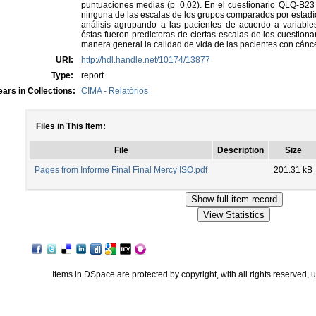
puntuaciones medias (p=0,02). En el cuestionario QLQ-B23 n
ninguna de las escalas de los grupos comparados por estadí
análisis agrupando a las pacientes de acuerdo a variable
éstas fueron predictoras de ciertas escalas de los cuest
manera general la calidad de vida de las pacientes con cán
URI:
http://hdl.handle.net/10174/13877
Type:
report
ars in Collections:
CIMA - Relatórios
Files in This Item:
File
Description
Size
Pages from Informe Final Final Mercy ISO.pdf
201.31 kB
Items in DSpace are protected by copyright, with all rights reserved, 