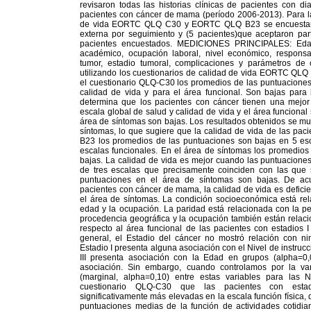
revisaron todas las historias clínicas de pacientes con d
pacientes con cáncer de mama (período 2006-2013). Para la 
de vida EORTC QLQ C30 y EORTC QLQ B23 se encuestaron
externa por seguimiento y (5 pacientes)que aceptaron parti
pacientes encuestados. MEDICIONES PRINCIPALES: Edad, 
académico, ocupación laboral, nivel económico, responsab
tumor, estadio tumoral, complicaciones y parámetros de 
utilizando los cuestionarios de calidad de vida EORTC
el cuestionario QLQ-C30 los promedios de las puntuaciones 
calidad de vida y para el área funcional. Son bajas para 
determina que los pacientes con cáncer tienen una mejor 
escala global de salud y calidad de vida y el área funcional
área de síntomas son bajas. Los resultados obtenidos se mue
síntomas, lo que sugiere que la calidad de vida de las paci
B23 los promedios de las puntuaciones son bajas en 5 esca
escalas funcionales. En el área de síntomas los promedios
bajas. La calidad de vida es mejor cuando las puntuaciones
de tres escalas que precisamente coinciden con las que 
puntuaciones en el área de síntomas son bajas. De acu
pacientes con cáncer de mama, la calidad de vida es deficie
el área de síntomas. La condición socioeconómica está rel
edad y la ocupación. La paridad está relacionada con la pe
procedencia geográfica y la ocupación también están relacio
respecto al área funcional de las pacientes con estadios I 
general, el Estadio del cáncer no mostró relación con ni
Estadio I presenta alguna asociación con el Nivel de instruc
III presenta asociación con la Edad en grupos (alpha=0,
asociación. Sin embargo, cuando controlamos por la var
(marginal, alpha=0,10) entre estas variables para las N
cuestionario QLQ-C30 que las pacientes con estad
significativamente más elevadas en la escala función física, q
puntuaciones medias de la función de actividades cotidiana