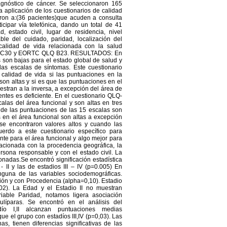
iagnóstico de cáncer. Se seleccionaron 165
aplicación de los cuestionarios de calidad
 a:(36 pacientes)que acuden a consulta
cipar vía telefónica, dando un total de 41
estado civil, lugar de residencia, nivel
le del cuidado, paridad, localización del
calidad de vida relacionada con la salud
 QLQ C30 y EORTC QLQ B23. RESULTADOS: En
son bajas para el estado global de salud y
las escalas de síntomas. Este cuestionario
calidad de vida si las puntuaciones en la
 son altas y si es que las puntuaciones en el
stran a la inversa, a excepción del área de
entes es deficiente. En el cuestionario QLQ-
las del área funcional y son altas en tres
 de las puntuaciones de las 15 escalas son
 en el área funcional son altas a excepción
se encontraron valores altos y cuando las
erdo a este cuestionario específico para
nte para el área funcional y algo mejor para
acionada con la procedencia geográfica, la
rsona responsable y con el estado civil. La
nadas.Se encontró significación estadística
- II y las de estadios III – IV (p=0.005) En
nguna de las variables sociodemográficas.
ción y con Procedencia (alpha=0,10). Estadio
02). La Edad y el Estadio II no muestran
iable Paridad, notamos ligera asociación
ulíparas. Se encontró en el análisis del
ío I,II alcanzan puntuaciones medias
ue el grupo con estadíos III,IV (p=0,03). Las
s, tienen diferencias significativas de las