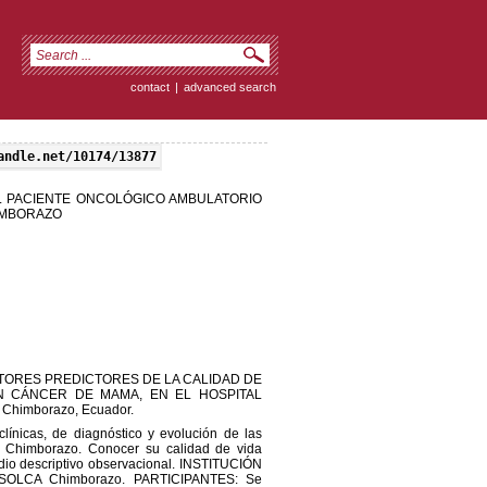
contact
|
advanced search
andle.net/10174/13877
L PACIENTE ONCOLÓGICO AMBULATORIO
IMBORAZO
4). FACTORES PREDICTORES DE LA CALIDAD DE
N CÁNCER DE MAMA, EN EL HOSPITAL
Chimborazo, Ecuador.
clínicas, de diagnóstico y evolución de las
 Chimborazo. Conocer su calidad de vida
dio descriptivo observacional. INSTITUCIÓN
SOLCA Chimborazo. PARTICIPANTES: Se