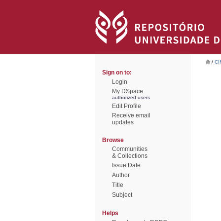
/
CI
Sign on to:
Login
My DSpace
authorized users
Edit Profile
Receive email
updates
Browse
Communities
& Collections
Issue Date
Author
Title
Subject
Helps