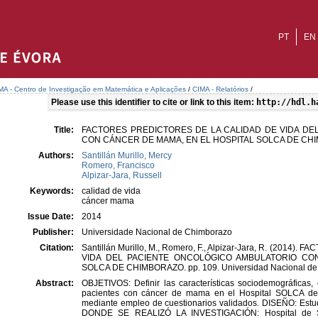
PT
EN
MA - Centro de Investigação em Matemática e Aplicações
/
CIMA - Relatórios
/
Please use this identifier to cite or link to this item:
http://hdl.h
Title:
FACTORES PREDICTORES DE LA CALIDAD DE VIDA DE
CON CÁNCER DE MAMA, EN EL HOSPITAL SOLCA DE CH
Authors:
Santillán Murillo, Mercy
Romero, Francisco
Alpizar-Jara, Russell
Keywords:
calidad de vida
cáncer mama
Issue Date:
2014
Publisher:
Universidade Nacional de Chimborazo
Citation:
Santillán Murillo, M., Romero, F., Alpizar-Jara, R. (201
VIDA DEL PACIENTE ONCOLÓGICO AMBULATORIO CO
SOLCA DE CHIMBORAZO. pp. 109. Universidad Nacional de 
Abstract:
OBJETIVOS: Definir las características sociodemográficas, 
pacientes con cáncer de mama en el Hospital SOLCA de
mediante empleo de cuestionarios validados. DISEÑO: Estu
DONDE SE REALIZÓ LA INVESTIGACIÓN: Hospital de 