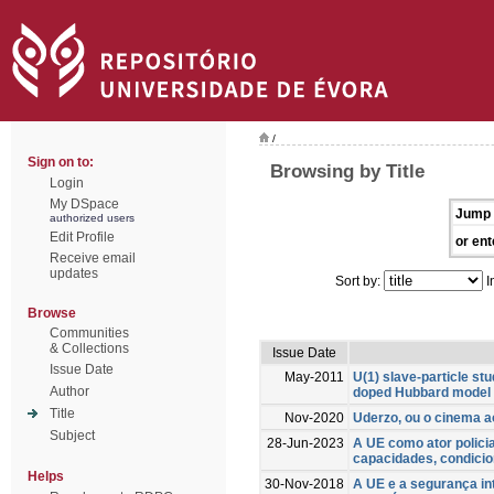
/
Sign on to:
Browsing by Title
Login
My DSpace
Jump 
authorized users
Edit Profile
or ent
Receive email
updates
Sort by:
I
Browse
Communities
& Collections
Issue Date
Issue Date
May-2011
U(1) slave-particle stu
Author
doped Hubbard model 
Title
Nov-2020
Uderzo, ou o cinema a
Subject
28-Jun-2023
A UE como ator policia
capacidades, condicio
Helps
30-Nov-2018
A UE e a segurança in