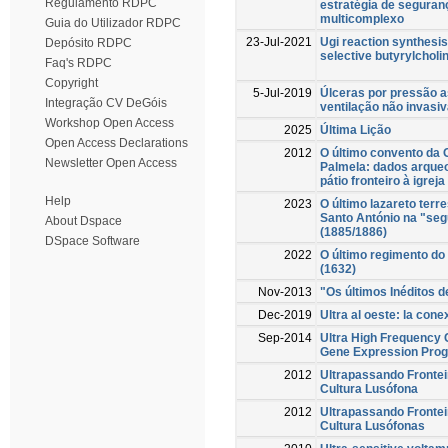
Regulamento RDPC
estratégia de segura
multicomplexo
Guia do Utilizador RDPC
23-Jul-2021
Ugi reaction synthesis
Depósito RDPC
selective butyrylcholi
Faq's RDPC
Copyright
5-Jul-2019
Úlceras por pressão a
Integração CV DeGóis
ventilação não invasi
Workshop Open Access
2025
Última Lição
Open Access Declarations
2012
O último convento da
Newsletter Open Access
Palmela: dados arqueo
pátio fronteiro à igreja
Help
2023
O último lazareto terre
Santo António na "se
About Dspace
(1885/1886)
DSpace Software
2022
O último regimento do
(1632)
Nov-2013
"Os últimos Inéditos d
Dec-2019
Ultra al oeste: la con
Sep-2014
Ultra High Frequency C
Gene Expression Pro
2012
Ultrapassando Fronteir
Cultura Lusófona
2012
Ultrapassando Fronteir
Cultura Lusófonas