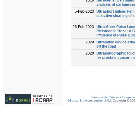
2010
Ultra-sensitive voltam
analysis of carbamaz
5-Feb-2023
Ultrashort pulsed Fem
selective cleaning of s
26-Feb-2023
Ultra-Short Pulse Las
Pleistocene Bone: A 
Influence of Pulse Du
2020
Ultrasonic device effe
off the road
2020
Ultrasonographic follo
for prostate cancer ind
Serviços de Ciência e Coopera
DSpace Software, version 1.6.2
Copyright © 20