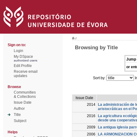
/
Sign on to:
Browsing by Title
Login
My DSpace
Jump 
authorized users
Edit Profile
or ent
Receive email
updates
Sort by:
I
Browse
Communities
& Collections
Issue Date
Issue Date
2014
La administración de 
Author
aristocráticas en el P
Title
2016
La agricultura ecológic
desde una cooperativa
Subject
2009
La antigua iglesia par
Helps
2006
LA ARMONIZACION C