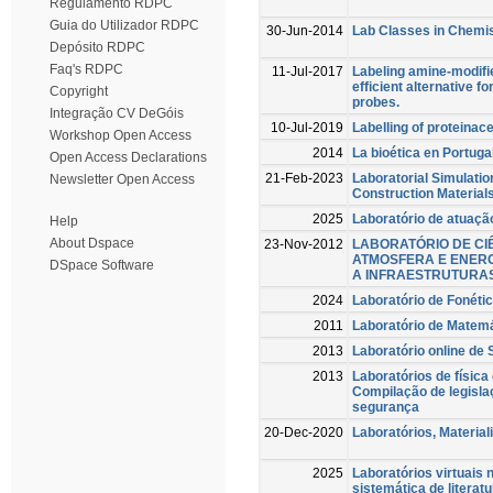
Regulamento RDPC
Guia do Utilizador RDPC
30-Jun-2014
Lab Classes in Chemist
Depósito RDPC
Faq's RDPC
11-Jul-2017
Labeling amine-modifi
efficient alternative f
Copyright
probes.
Integração CV DeGóis
10-Jul-2019
Labelling of proteinace
Workshop Open Access
2014
La bioética en Portuga
Open Access Declarations
21-Feb-2023
Laboratorial Simulatio
Newsletter Open Access
Construction Materials
2025
Laboratório de atuação
Help
About Dspace
23-Nov-2012
LABORATÓRIO DE CI
ATMOSFERA E ENERG
DSpace Software
A INFRAESTRUTURAS
2024
Laboratório de Fonéti
2011
Laboratório de Matem
2013
Laboratório online de
2013
Laboratórios de física
Compilação de legisla
segurança
20-Dec-2020
Laboratórios, Material
2025
Laboratórios virtuais
sistemática de literat