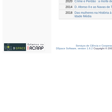
2020
Crime e Perdão : a morte d
2014
D. Afonso II e as Navas de 
2018
Das mulheres na História à
Idade Média
Serviços de Ciência e Coopera
DSpace Software, version 1.6.2
Copyright © 20