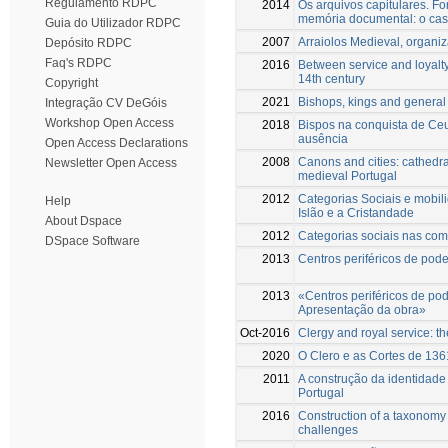
Regulamento RDPC
2014
Os arquivos capitulares. F
memória documental: o caso
Guia do Utilizador RDPC
2007
Arraiolos Medieval, organiz
Depósito RDPC
Faq's RDPC
2016
Between service and loyalty
14th century
Copyright
2021
Bishops, kings and general
Integração CV DeGóis
Workshop Open Access
2018
Bispos na conquista de Ceu
ausência
Open Access Declarations
2008
Canons and cities: cathedra
Newsletter Open Access
medieval Portugal
2012
Categorias Sociais e mobil
Help
Islão e a Cristandade
About Dspace
2012
Categorias sociais nas com
DSpace Software
2013
Centros periféricos de pode
2013
«Centros periféricos de pod
Apresentação da obra»
Oct-2016
Clergy and royal service: t
2020
O Clero e as Cortes de 136
2011
A construção da identidade 
Portugal
2016
Construction of a taxonomy
challenges