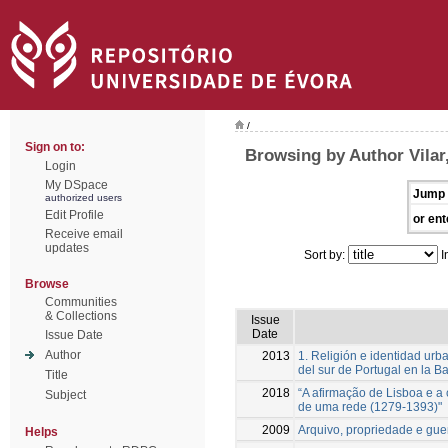
/
Sign on to:
Browsing by Author Vilar
Login
My DSpace
Jump 
authorized users
Edit Profile
or ent
Receive email
updates
Sort by:
I
Browse
Communities
& Collections
Issue
Date
Issue Date
Author
2013
1. Religión e identidad ur
del sur de Portugal en la 
Title
2018
“A afirmação de Lisboa e a
Subject
de uma rede (1279-1393)"
2009
Arquivo, propriedade e guerr
Helps