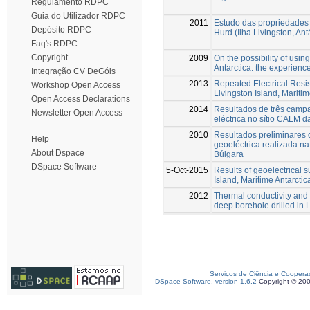
Regulamento RDPC
Guia do Utilizador RDPC
2011
Estudo das propriedades 
Depósito RDPC
Hurd (Ilha Livingston, Ant
Faq's RDPC
Copyright
2009
On the possibility of usin
Antarctica: the experienc
Integração CV DeGóis
2013
Repeated Electrical Resis
Workshop Open Access
Livingston Island, Maritim
Open Access Declarations
2014
Resultados de três campa
Newsletter Open Access
eléctrica no sítio CALM da
2010
Resultados preliminare
Help
geoeléctrica realizada na
About Dspace
Búlgara
DSpace Software
5-Oct-2015
Results of geoelectrical s
Island, Maritime Antarctic
2012
Thermal conductivity and t
deep borehole drilled in L
Serviços de Ciência e Coopera
DSpace Software, version 1.6.2
Copyright © 20