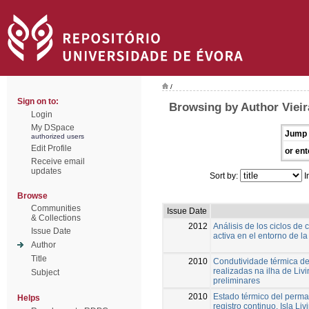
/
Sign on to:
Browsing by Author Vieir
Login
My DSpace
Jump 
authorized users
Edit Profile
or ent
Receive email
updates
Sort by:
I
Browse
Communities
Issue Date
& Collections
2012
Análisis de los ciclos de
Issue Date
activa en el entorno de 
Author
Title
2010
Condutividade térmica d
realizadas na ilha de Liv
Subject
preliminares
2010
Estado térmico del permaf
Helps
registro continuo. Isla Liv