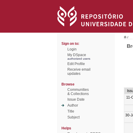
/
Sign on to:
Br
Login
My DSpace
authorized users
Edit Profile
Receive email
updates
Browse
Communities
Iss
& Collections
11-
Issue Date
Author
Title
30-J
Subject
Helps