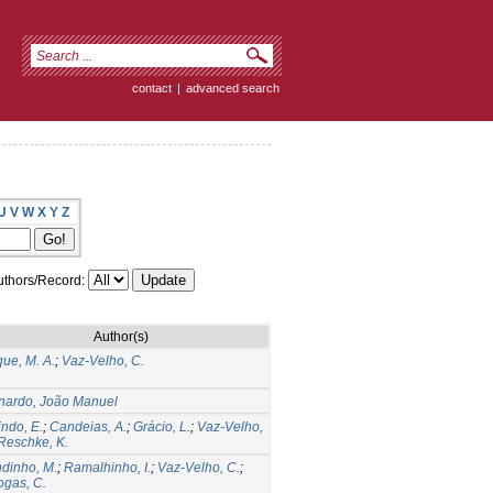
contact
|
advanced search
U
V
W
X
Y
Z
thors/Record:
Author(s)
que, M. A.
;
Vaz-Velho, C.
nardo, João Manuel
indo, E.
;
Candeias, A.
;
Grácio, L.
;
Vaz-Velho,
Reschke, K.
dinho, M.
;
Ramalhinho, I.
;
Vaz-Velho, C.
;
ogas, C.