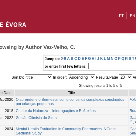
PT
EN
owsing by Author Vaz-Velho, C.
0-9
A
B
C
D
E
F
G
H
I
J
K
L
M
N
O
P
Q
R
S
T
Jump to:
or enter first few letters:
Sort by:
In order:
Results/Page
Au
Showing results 1 to 5 of 5
ue Date
Title
Oct-2020
O aprender e o Bem-estar como conceitos complexos construídos
Fol
por crianças pequenas
2018
Cuidar da Natureza – Interrogações e Reflexões
Ber
an-2022
Gestão Otimista do Stress
Gal
C.
;
2024
Mental Health Evaluation in Community Pharmacies- A Cross-
Con
Sectional Study
Sin