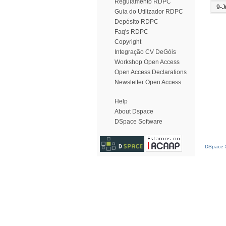
Regulamento RDPC
9-J
Guia do Utilizador RDPC
Depósito RDPC
Faq's RDPC
Copyright
Integração CV DeGóis
Workshop Open Access
Open Access Declarations
Newsletter Open Access
Help
About Dspace
DSpace Software
DSpace S