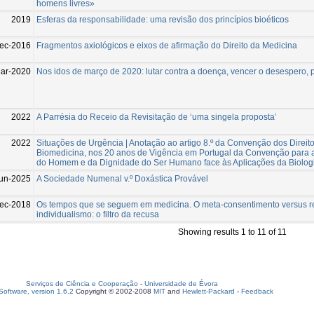
homens livres»
2019
Esferas da responsabilidade: uma revisão dos princípios bioéticos
ec-2016
Fragmentos axiológicos e eixos de afirmação do Direito da Medicina
ar-2020
Nos idos de março de 2020: lutar contra a doença, vencer o desespero,
2022
A Parrésia do Receio da Revisitação de ‘uma singela proposta’
2022
Situações de Urgência | Anotação ao artigo 8.º da Convenção dos Direi
Biomedicina, nos 20 anos de Vigência em Portugal da Convenção para a
do Homem e da Dignidade do Ser Humano face às Aplicações da Biolog
un-2025
A Sociedade Numenal v.º Doxástica Provável
ec-2018
Os tempos que se seguem em medicina. O meta-consentimento versus re
individualismo: o filtro da recusa
Showing results 1 to 11 of 11
Serviços de Ciência e Cooperação
-
Universidade de Évora
oftware, version 1.6.2
Copyright © 2002-2008
MIT
and
Hewlett-Packard
-
Feedback