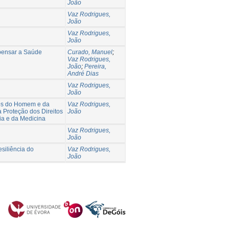
João
Vaz Rodrigues,
João
Vaz Rodrigues,
João
 pensar a Saúde
Curado, Manuel
;
Vaz Rodrigues,
João
;
Pereira,
André Dias
Vaz Rodrigues,
João
tos do Homem e da
Vaz Rodrigues,
 Proteção dos Direitos
João
ia e da Medicina
Vaz Rodrigues,
João
siliência do
Vaz Rodrigues,
João