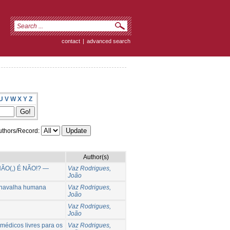
contact
|
advanced search
U
V
W
X
Y
Z
thors/Record:
Author(s)
O(,) É NÃO!? —
Vaz Rodrigues,
João
a navalha humana
Vaz Rodrigues,
João
Vaz Rodrigues,
João
médicos livres para os
Vaz Rodrigues,