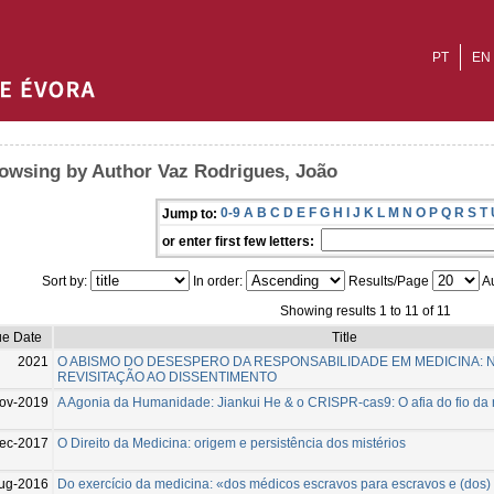
PT
EN
owsing by Author Vaz Rodrigues, João
0-9
A
B
C
D
E
F
G
H
I
J
K
L
M
N
O
P
Q
R
S
T
Jump to:
or enter first few letters:
Sort by:
In order:
Results/Page
Au
Showing results 1 to 11 of 11
ue Date
Title
2021
O ABISMO DO DESESPERO DA RESPONSABILIDADE EM MEDICINA: NÃ
REVISITAÇÃO AO DISSENTIMENTO
ov-2019
A Agonia da Humanidade: Jiankui He & o CRISPR-cas9: O afia do fio d
ec-2017
O Direito da Medicina: origem e persistência dos mistérios
ug-2016
Do exercício da medicina: «dos médicos escravos para escravos e (dos) 