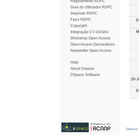
Regulamento RDPC
Guia do Utilizador RDPC
Depósito RDPC
Faq's RDPC
D
Copyright
M
Integração CV DeGóis
Workshop Open Access
Open Access Declarations
Newsletter Open Access
Help
About Dspace
DSpace Software
20-J
D
DSpace S