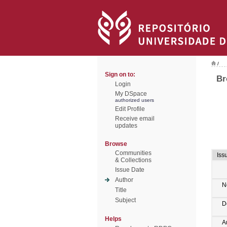
/
Sign on to:
Br
Login
My DSpace
authorized users
Edit Profile
Receive email
updates
Browse
Communities
Iss
& Collections
Issue Date
Author
N
Title
Subject
D
Helps
A