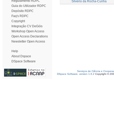
Regulamento RDPC
Silvério da Rocha-Cunha
Guia do Utilizador RDPC
Depósito RDPC
Faq's RDPC
Copyright
Integração CV DeGóis
Workshop Open Access
Open Access Declarations
Newsletter Open Access
Help
About Dspace
DSpace Software
Serviços de Ciência e Coopera
DSpace Software, version 1.6.2
Copyright © 20