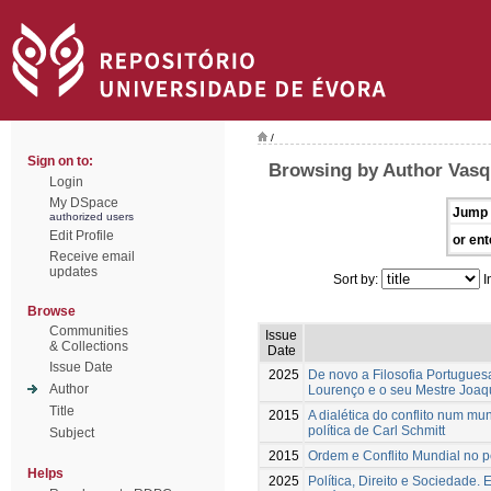
/
Sign on to:
Browsing by Author Vasq
Login
My DSpace
Jump 
authorized users
Edit Profile
or ent
Receive email
updates
Sort by:
I
Browse
Communities
Issue
& Collections
Date
Issue Date
2025
De novo a Filosofia Portugues
Author
Lourenço e o seu Mestre Joaq
Title
2015
A dialética do conflito num mun
política de Carl Schmitt
Subject
2015
Ordem e Conflito Mundial no 
Helps
2025
Política, Direito e Sociedade