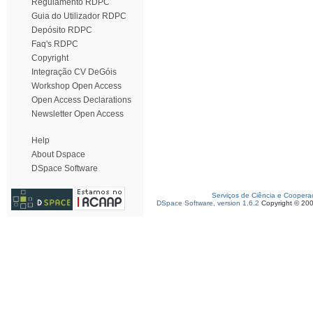
Regulamento RDPC
Guia do Utilizador RDPC
Depósito RDPC
Faq's RDPC
Copyright
Integração CV DeGóis
Workshop Open Access
Open Access Declarations
Newsletter Open Access
Help
About Dspace
DSpace Software
Serviços de Ciência e Coopera
DSpace Software, version 1.6.2
Copyright © 20