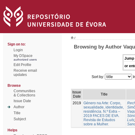
/
Sign on to:
Browsing by Author Vaqui
Login
My DSpace
Jump 
authorized users
Edit Profile
or ent
Receive email
updates
Sort by:
I
Browse
Communities
Issue
Title
& Collections
Date
Issue Date
2019
Género na Arte: Corpo,
Rech
Author
sexualidade, identidade,
Sim
resistência. N.º Extra –
Vaqu
Title
2019 FACES DE EVA.
Sóni
Subject
Revista de Estudos
Luís
sobre a Mulher.
Sand
Helps