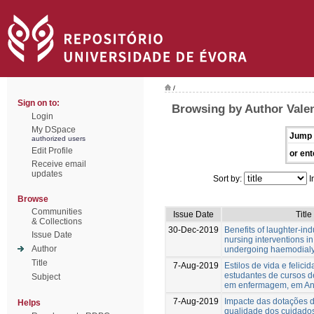
/
Sign on to:
Browsing by Author Vale
Login
My DSpace
Jump 
authorized users
Edit Profile
or ent
Receive email
updates
Sort by:
I
Browse
Communities
Issue Date
Title
& Collections
30-Dec-2019
Benefits of laughter-i
Issue Date
nursing interventions i
Author
undergoing haemodialy
Title
7-Aug-2019
Estilos de vida e felici
estudantes de cursos d
Subject
em enfermagem, em An
7-Aug-2019
Impacte das dotações 
Helps
qualidade dos cuidado