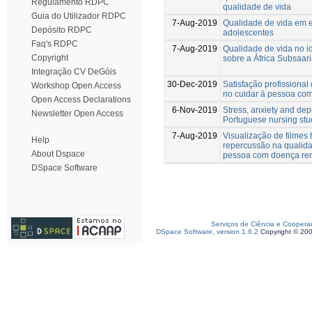
Regulamento RDPC
qualidade de vida
Guia do Utilizador RDPC
7-Aug-2019
Qualidade de vida em 
Depósito RDPC
adolescentes
Faq's RDPC
7-Aug-2019
Qualidade de vida no i
Copyright
sobre a África Subsaar
Integração CV DeGóis
30-Dec-2019
Satisfação profissional
Workshop Open Access
no cuidar à pessoa co
Open Access Declarations
6-Nov-2019
Stress, anxiety and dep
Newsletter Open Access
Portuguese nursing stu
7-Aug-2019
Visualização de filmes 
Help
repercussão na qualida
About Dspace
pessoa com doença ren
DSpace Software
Serviços de Ciência e Coopera
DSpace Software, version 1.6.2
Copyright © 20