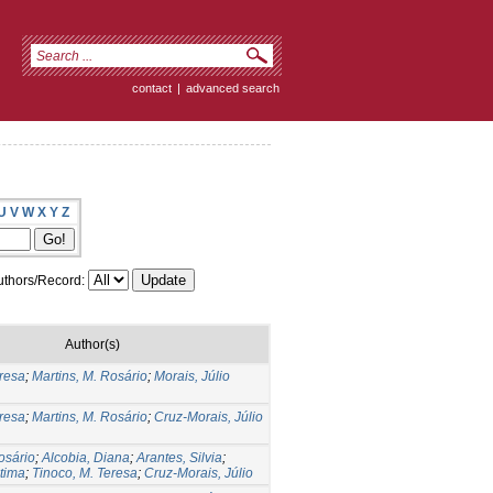
contact
|
advanced search
U
V
W
X
Y
Z
thors/Record:
Author(s)
eresa
;
Martins, M. Rosário
;
Morais, Júlio
eresa
;
Martins, M. Rosário
;
Cruz-Morais, Júlio
osário
;
Alcobia, Diana
;
Arantes, Silvia
;
tima
;
Tinoco, M. Teresa
;
Cruz-Morais, Júlio