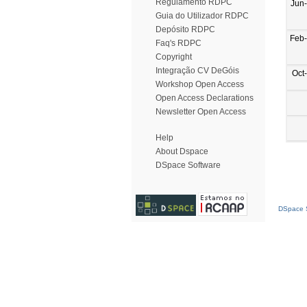
Regulamento RDPC
Jun
Guia do Utilizador RDPC
Depósito RDPC
Feb
Faq's RDPC
Copyright
Integração CV DeGóis
Oct
Workshop Open Access
Open Access Declarations
Newsletter Open Access
Help
About Dspace
DSpace Software
DSpace S