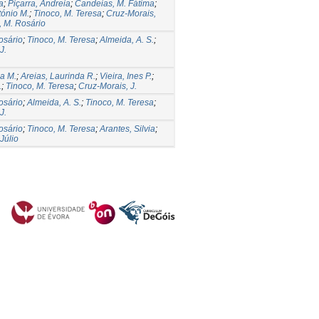
a
;
Piçarra, Andreia
;
Candeias, M. Fátima
;
tónio M.
;
Tinoco, M. Teresa
;
Cruz-Morais,
, M. Rosário
osário
;
Tinoco, M. Teresa
;
Almeida, A. S.
;
J.
ia M.
;
Areias, Laurinda R.
;
Vieira, Ines P.
;
.
;
Tinoco, M. Teresa
;
Cruz-Morais, J.
osário
;
Almeida, A. S.
;
Tinoco, M. Teresa
;
J.
osário
;
Tinoco, M. Teresa
;
Arantes, Silvia
;
Júlio