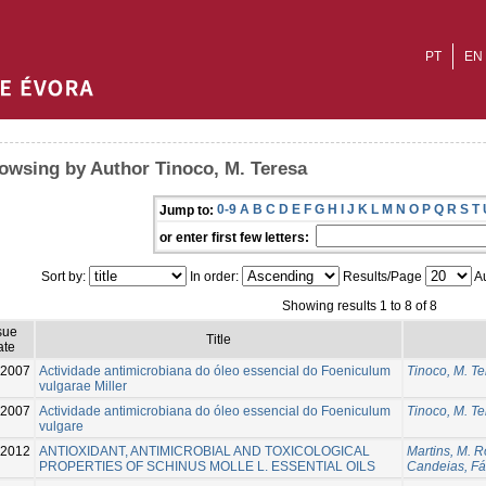
PT
EN
owsing by Author Tinoco, M. Teresa
0-9
A
B
C
D
E
F
G
H
I
J
K
L
M
N
O
P
Q
R
S
T
Jump to:
or enter first few letters:
Sort by:
In order:
Results/Page
Au
Showing results 1 to 8 of 8
sue
Title
ate
-2007
Actividade antimicrobiana do óleo essencial do Foeniculum
Tinoco, M. T
vulgarae Miller
-2007
Actividade antimicrobiana do óleo essencial do Foeniculum
Tinoco, M. T
vulgare
-2012
ANTIOXIDANT, ANTIMICROBIAL AND TOXICOLOGICAL
Martins, M. R
PROPERTIES OF SCHINUS MOLLE L. ESSENTIAL OILS
Candeias, Fá