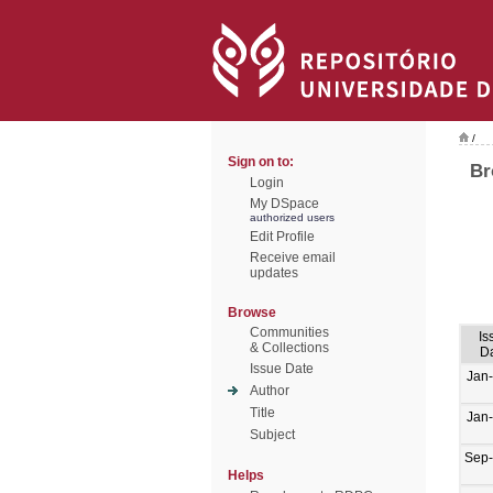
/
Sign on to:
Br
Login
My DSpace
authorized users
Edit Profile
Receive email
updates
Browse
Communities
Is
& Collections
D
Issue Date
Jan
Author
Title
Jan
Subject
Sep
Helps