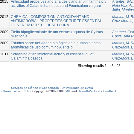
-2015
Antioxidant properties and analgesic and anti-inflammatory
Arantes, Silvi
activities of Calamintha nepeta and Foeniculum vulgare
Neto Vaz, An
Júlio
;
Martins
-2012
CHEMICAL COMPOSITION, ANTIOXIDANT AND
Martins, M. R
ANTIMICROBIAL PROPERTIES OF THREE ESSENTIAL
Cruz-Morais, 
OILS FROM PORTUGUESE FLORA
-2009
Efeito hipoglicemiante de um extracto aquoso de Cytisus
Antunes, Cel
multiflorus
Costa, Ana R
2009
Estudos sobre actividade biológica de algumas plantas
Martins, M. R
aromáticas de uso comum no Alentejo
Cruz-Morais, 
2011
Screening of antimicrobial activity of essential oil of
Martins, M. R
Calamintha baetica
Cruz-Morais, 
Showing results 1 to 8 of 8
Serviços de Ciência e Cooperação
-
Universidade de Évora
oftware, version 1.6.2
Copyright © 2002-2008
MIT
and
Hewlett-Packard
-
Feedback