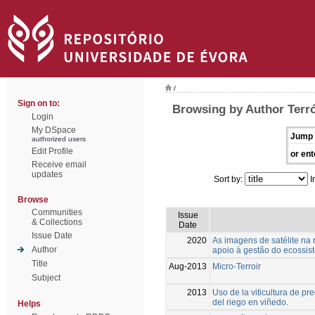
/
Sign on to:
Browsing by Author Terró
Login
My DSpace
Jump 
authorized users
Edit Profile
or ent
Receive email
updates
Sort by:
I
Browse
Communities
Issue
& Collections
Date
Issue Date
2020
As imagens de satélite na
Author
apoio à gestão do ecossi
Title
Aug-2013
Micro-Terroir
Subject
2013
Uso de la viticultura de p
del riego en viñedo.
Helps