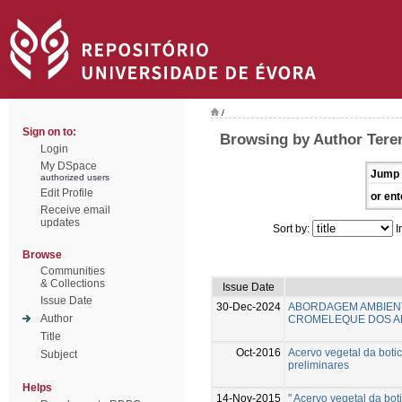
/
Sign on to:
Browsing by Author Tere
Login
My DSpace
Jump 
authorized users
Edit Profile
or ent
Receive email
updates
Sort by:
I
Browse
Communities
& Collections
Issue Date
Issue Date
30-Dec-2024
ABORDAGEM AMBIEN
Author
CROMELEQUE DOS A
Title
Oct-2016
Acervo vegetal da boti
Subject
preliminares
Helps
14-Nov-2015
" Acervo vegetal da bot