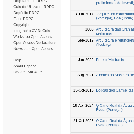
Regulamento RDPC
preliminares de investi
Guia do Utilizador RDPC
Depósito RDPC
3-Jun-2017
-Arquitetura conventual
(Portugal), Goa ( Índia)
Faq's RDPC
Copyright
2006
Arquitetura das Granja
Integração CV DeGóis
preliminar
Workshop Open Access
Sep-2019
Arquitetura e refuncio
Open Access Declarations
Alcobaça
Newsletter Open Access
Jun-2022
Book of Abstracts
Help
About Dspace
DSpace Software
Aug-2021
A botica do Mosteiro d
23-Oct-2015
Boticas dos Carmelitas
19-Apr-2024
O Cano Real da Água da
Évora (Portugal)
21-Oct-2025
O Cano Real da Água da
Évora (Portugal)