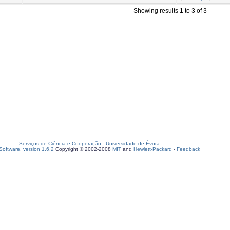
Showing results 1 to 3 of 3
Serviços de Ciência e Cooperação
-
Universidade de Évora
oftware, version 1.6.2
Copyright © 2002-2008
MIT
and
Hewlett-Packard
-
Feedback