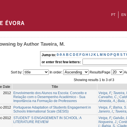
PT
EN
owsing by Author Taveira, M.
0-9
A
B
C
D
E
F
G
H
I
J
K
L
M
N
O
P
Q
R
S
T
Jump to:
or enter first few letters:
Sort by:
In order:
Results/Page
Au
Showing results 1 to 3 of 3
ue Date
Title
2012
Envolvimento dos Alunos na Escola: Conceito e
Veiga, F.
;
Taveira, 
Relação com o Desempenho Académico - Sua
Carvalho, C.
;
Calde
Importância na Formação de Professores
Almeida, A.
;
Baía, 
c-2012
Portuguese Adaptation of Students Engagement in
Veiga, F.
;
Bahia, S.
Schools International Scale (SESIS)
Janeiro, I.
;
Taveira
c-2012
STUDENT’ S ENGAGEMENT IN SCHOOL: A
Veiga, F.
;
Galvão, 
LITERATURE REVIEW
Nogueira, J.
;
Conbo
I.
;
Bahia, S.
;
Cladei