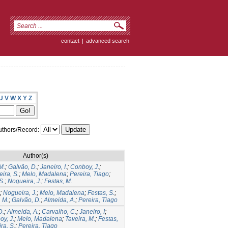
contact
|
advanced search
U
V
W
X
Y
Z
thors/Record:
Author(s)
M.
;
Galvão, D.
;
Janeiro, I.
;
Conboy, J.
;
ira, S.
;
Melo, Madalena
;
Pereira, Tiago
;
S.
;
Nogueira, J.
;
Festas, M.
;
Nogueira, J.
;
Melo, Madalena
;
Festas, S.
;
, M.
;
Galvão, D.
;
Almeida, A.
;
Pereira, Tiago
D.
;
Almeida, A.
;
Carvalho, C.
;
Janeiro, I
;
y, J.
;
Melo, Madalena
;
Taveira, M.
;
Festas,
ra, S.
;
Pereira, Tiago