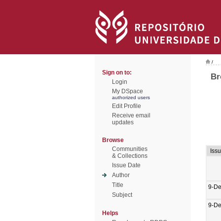
/
Sign on to:
Br
Login
My DSpace
authorized users
Edit Profile
Receive email
updates
Browse
Communities
Iss
& Collections
Issue Date
Author
Title
9-De
Subject
9-De
Helps