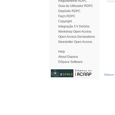
Regulamento RDPC
Guia do Utilizador RDPC
Depósito RDPC
Faq's RDPC
Copyright
Integração CV DeGóis
Workshop Open Access
Open Access Declarations
Newsletter Open Access
Help
About Dspace
DSpace Software
DSpace S