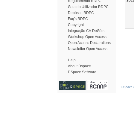
201
Regulamento RDPC
Guia do Utilizador RDPC
Depósito RDPC
Faq's RDPC
Copyright
Integração CV DeGóis
Workshop Open Access
Open Access Declarations
Newsletter Open Access
Help
About Dspace
DSpace Software
DSpace S