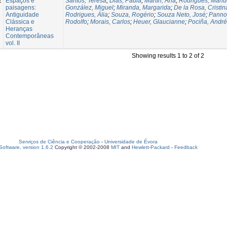
2
Espaços e
Santos, Teresa
;
Dias, Paula
;
Martín, Ana
;
Rodrigues, Manu
paisagens:
González, Miguel
;
Miranda, Margarida
;
De la Rosa, Cristin
Antiguidade
Rodrigues, Ália
;
Souza, Rogério
;
Souza Neto, José
;
Panno
Clássica e
Rodolfo
;
Morais, Carlos
;
Heuer, Glaucianne
;
Pociña, Andr
Heranças
Contemporâneas
vol. II
Showing results 1 to 2 of 2
Serviços de Ciência e Cooperação
-
Universidade de Évora
oftware, version 1.6.2
Copyright © 2002-2008
MIT
and
Hewlett-Packard
-
Feedback