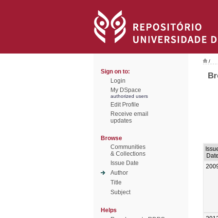
/
Sign on to:
Br
Login
My DSpace
authorized users
Edit Profile
Receive email
updates
Browse
Communities
Issu
& Collections
Dat
Issue Date
200
Author
Title
Subject
Helps