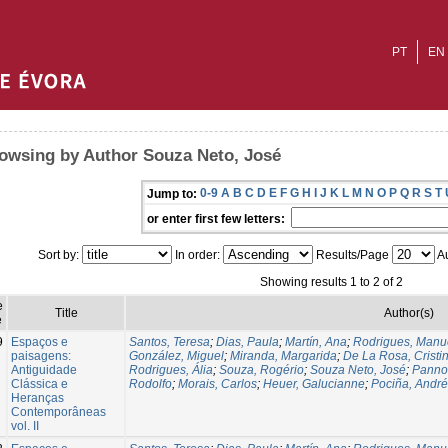
PT
EN
owsing by Author Souza Neto, José
0-9
A
B
C
D
E
F
G
H
I
J
K
L
M
N
O
P
Q
R
S
T
Jump to:
or enter first few letters:
Sort by:
In order:
Results/Page
Au
Showing results 1 to 2 of 2
e
Title
Author(s)
e
9
Espaços e
Santos, Teresa
;
Dias, Paula
;
Martín, Ana
;
Rodrigues, Manu
paisagens:
González, Miguel
;
Miranda, Margarida
;
De La Rosa, Cristi
Antiguidade
Rodrigues, Ália
;
Souza, Rogério
;
Souza Neto, José
;
Panno
Clássica e
Rodolfo
;
Morais, Carlos
;
Heuer, Galucianne
;
Pociña, Andr
Heranças
Contemporâneas
vol. II