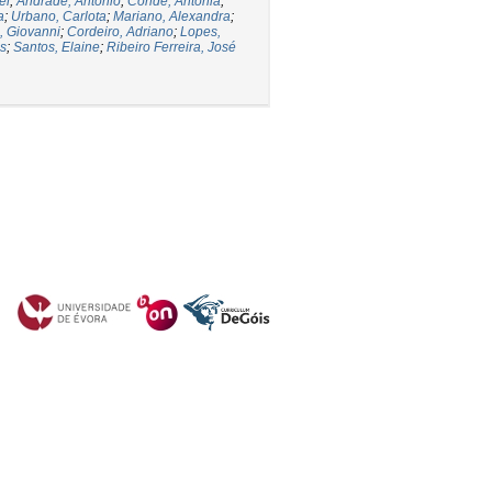
el
;
Andrade, António
;
Conde, Antónia
;
a
;
Urbano, Carlota
;
Mariano, Alexandra
;
, Giovanni
;
Cordeiro, Adriano
;
Lopes,
és
;
Santos, Elaine
;
Ribeiro Ferreira, José