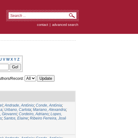
contact
|
advanced search
U
V
W
X
Y
Z
thors/Record:
el
;
Andrade, António
;
Conde, Antónia
;
na
;
Urbano, Carlota
;
Mariano, Alexandra
;
, Giovanni
;
Cordeiro, Adriano
;
Lopes,
és
;
Santos, Elaine
;
Ribeiro Ferreira, José