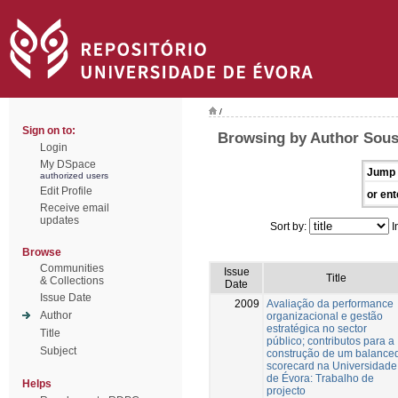
/
Sign on to:
Browsing by Author Sous
Login
My DSpace
Jump 
authorized users
Edit Profile
or ent
Receive email
updates
Sort by:
I
Browse
Communities
Issue
Title
& Collections
Date
Issue Date
2009
Avaliação da performance
Author
organizacional e gestão
estratégica no sector
Title
público; contributos para a
Subject
construção de um balance
scorecard na Universidade
de Évora: Trabalho de
Helps
projecto