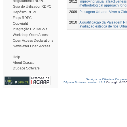
Regulamento RDPC
2012
Improving visual attractiveness 
methodological approach for o
Guia do Utilizador RDPC
2009
Paisagem Urbano: Viver a Cidade
Depósito RDPC
Faq's RDPC
2010
A qualificação da Paisagem Ri
Copyright
avaliação estética de rios Urb
Integração CV DeGóis
Workshop Open Access
Open Access Declarations
Newsletter Open Access
Help
About Dspace
DSpace Software
Serviços de Ciência e Coopera
DSpace Software, version 1.6.2
Copyright © 20