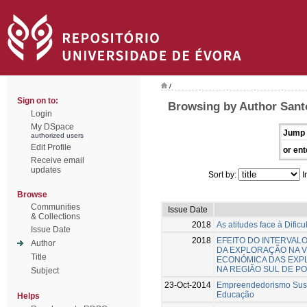
/
Sign on to:
Browsing by Author Santo
Login
My DSpace
Jump 
authorized users
Edit Profile
or ent
Receive email
updates
Sort by:
I
Browse
Communities
Issue Date
& Collections
2018
As atitudes face à Dificu
Issue Date
2018
EFEITO DO INTERVAL
Author
DA EXPLORAÇÃO NA V
Title
ECONÓMICA DAS EXPL
NA REGIÃO SUL DE P
Subject
23-Oct-2014
Empreendedorismo Suste
Educação
Helps