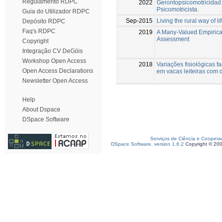
Regulamento RDPC
2022
Gerontopsicomotricidad
Psicomotricista.
Guia do Utilizador RDPC
Sep-2015
Living the rural way of li
Depósito RDPC
Faq's RDPC
2019
A Many-Valued Empirical
Assessment
Copyright
Integração CV DeGóis
Workshop Open Access
2018
Variações fisiológicas 
Open Access Declarations
em vacas leiteiras com di
Newsletter Open Access
Help
About Dspace
DSpace Software
Serviços de Ciência e Coopera
DSpace Software, version 1.6.2
Copyright © 20