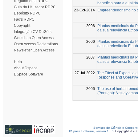
Regulamento RDPC
benefício para a qualid
Guia do Utilizador RDPC
23-Oct-2014
Empreendedorismo no tu
Depósito RDPC
Faq's RDPC
Copyright
2006
Plantas medicinais da P
da sua relevância Etnob
Integração CV DeGóis
Workshop Open Access
2006
Plantas medicinais da P
Open Access Declarations
da sua relevância Etnob
Newsletter Open Access
2007
Plantas medicinais da P
da sua relevância Etnob
Help
About Dspace
27-Jul-2022
The Effect of Expertise
DSpace Software
Response and Operative 
2006
The use of herbal remed
(Portugal): A study amon
Serviços de Ciência e Coopera
DSpace Software, version 1.6.2
Copyright © 20