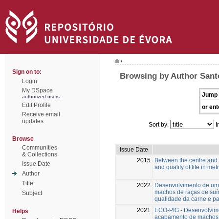
/
Sign on to:
Browsing by Author Santo
Login
My DSpace
Jump 
authorized users
Edit Profile
or ent
Receive email
updates
Sort by:
I
Browse
Communities
Issue Date
& Collections
2015
Between the centre and t
Issue Date
and quality of life in me
Author
Title
2022
Desenvolvimento de uma
machos de raças de suín
Subject
qualidade da carne e pa
2021
ECO-PIG - Desenvolvime
Helps
acabamento de machos de