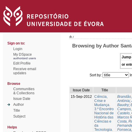
/
Sign on to:
Browsing by Author Sant
Login
My DSpace
Jump 
authorized users
Edit Profile
or ent
Receive email
updates
Sort by:
I
Browse
Communities
Issue Date
Title
& Collections
15-Sep-2012
Ciência,
Brandão,
Issue Date
Crise e
Antónia
;
Author
Mudança.
Baudry
;
B
3.º Encontro
Campos, 
Title
Nacional de
Castelo,
Subject
História das
Marcos R
Ciências e
Costa, Ru
da
Fernande
Helps
Tecnologia.
Fonseca,