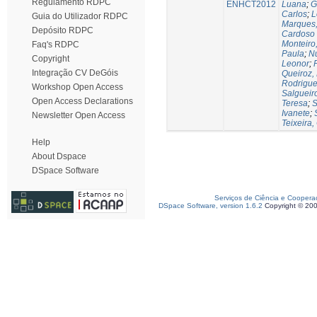
Regulamento RDPC
ENHCT2012
Luana
;
G
Carlos
;
L
Guia do Utilizador RDPC
Marques,
Depósito RDPC
Cardoso
Monteiro
Faq's RDPC
Paula
;
Nu
Copyright
Leonor
;
Integração CV DeGóis
Queiroz,
Rodrigues
Workshop Open Access
Salgueir
Open Access Declarations
Teresa
;
S
Ivanete
;
Newsletter Open Access
Teixeira,
Help
About Dspace
DSpace Software
Serviços de Ciência e Coopera
DSpace Software, version 1.6.2
Copyright © 20