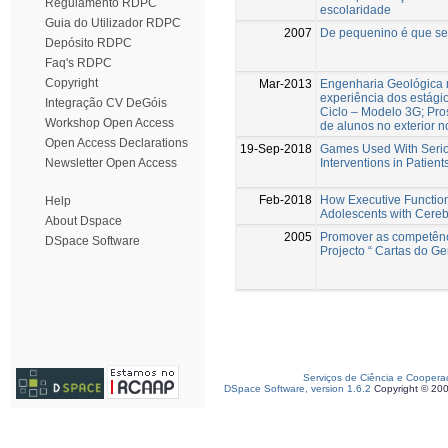
Regulamento RDPC
escolaridade
Guia do Utilizador RDPC
2007
De pequenino é que se 
Depósito RDPC
Faq's RDPC
Copyright
Mar-2013
Engenharia Geológica 
experiência dos estági
Integração CV DeGóis
Ciclo – Modelo 3G; Pro
Workshop Open Access
de alunos no exterior n
Open Access Declarations
19-Sep-2018
Games Used With Serio
Interventions in Patient
Newsletter Open Access
Feb-2018
How Executive Function
Help
Adolescents with Cereb
About Dspace
2005
Promover as competênc
DSpace Software
Projecto “ Cartas do G
Serviços de Ciência e Coopera
DSpace Software, version 1.6.2
Copyright © 20