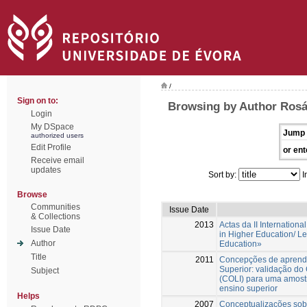
/
Sign on to:
Browsing by Author Rosá
Login
My DSpace
Jump 
authorized users
Edit Profile
or ent
Receive email
updates
Sort by:
I
Browse
Communities
Issue Date
& Collections
2013
Actas da II Internatio
Issue Date
in Higher Education/ Le
Author
Education»
Title
2011
Concepções de aprend
Superior: validação do
Subject
(COLI) para uma amost
ensino superior
Helps
2007
Conceptualizações sob