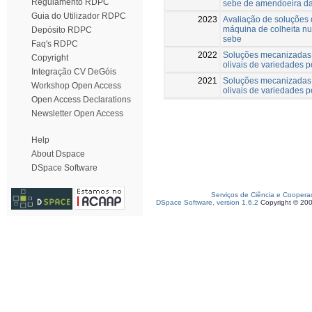
Regulamento RDPC
sebe de amendoeira da
Guia do Utilizador RDPC
2023
Avaliação de soluções
máquina de colheita 
Depósito RDPC
sebe
Faq's RDPC
2022
Soluções mecanizadas a
Copyright
olivais de variedades p
Integração CV DeGóis
2021
Soluções mecanizadas a
Workshop Open Access
olivais de variedades p
Open Access Declarations
Newsletter Open Access
Help
About Dspace
DSpace Software
Serviços de Ciência e Coopera
DSpace Software, version 1.6.2
Copyright © 20