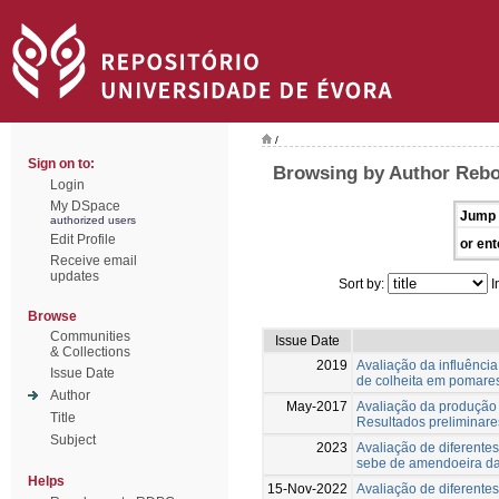
/
Sign on to:
Browsing by Author Rebo
Login
My DSpace
Jump 
authorized users
Edit Profile
or ent
Receive email
updates
Sort by:
I
Browse
Communities
Issue Date
& Collections
2019
Avaliação da influênc
Issue Date
de colheita em pomare
Author
May-2017
Avaliação da produção 
Title
Resultados preliminare
Subject
2023
Avaliação de diferente
sebe de amendoeira da
Helps
15-Nov-2022
Avaliação de diferente