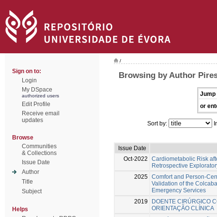
/
Sign on to:
Browsing by Author Pires
Login
My DSpace
Jump 
authorized users
Edit Profile
or ent
Receive email
updates
Sort by:
I
Browse
Communities
Issue Date
& Collections
Oct-2022
Cardiometabolic Risk aft
Issue Date
Retrospective Explorator
Author
2025
Comfort and Person-Cen
Title
Validation of the Colcaba
Emergency Services
Subject
2019
DOENTE CIRÚRGICO C
ORIENTAÇÃO CLÍNICA
Helps