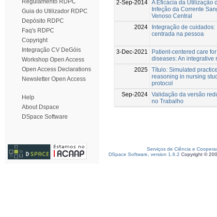
Regulamento RDPC
2-Sep-2014
A Eficácia da Utilização
Infeção da Corrente San
Guia do Utilizador RDPC
Venoso Central
Depósito RDPC
2024
Integração de cuidados:
Faq's RDPC
centrada na pessoa
Copyright
Integração CV DeGóis
3-Dec-2021
Patient-centered care for
diseases: An integrative
Workshop Open Access
Open Access Declarations
2025
Título: Simulated practic
reasoning in nursing stu
Newsletter Open Access
protocol
Sep-2024
Validação da versão redu
Help
no Trabalho
About Dspace
DSpace Software
Serviços de Ciência e Coopera
DSpace Software, version 1.6.2
Copyright © 20