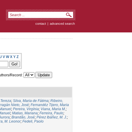
contact
|
advanced search
U
V
W
X
Y
Z
thors/Record:
 Tereza
;
Silva, Maria de Fátima
;
Ribeiro,
rragán Nieto, José
;
Fernandéz Tijero, Maria
 Manuel
;
Pereira, Virgínia
;
Viana, Maria M.
;
Manuel
;
Matias, Mariana
;
Ferreira, Paulo
;
Aurora
;
Brandão, José
;
Pérez Ibáñez, M. J.
;
a, M. Leonor
;
Fedeli, Paolo