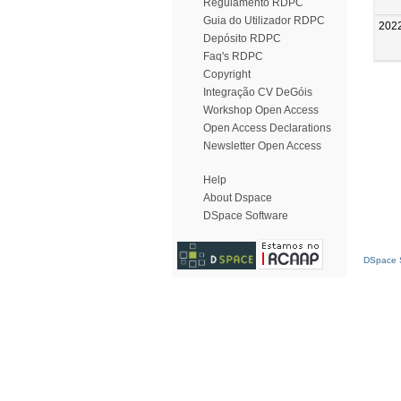
Regulamento RDPC
Guia do Utilizador RDPC
202
Depósito RDPC
Faq's RDPC
Copyright
Integração CV DeGóis
Workshop Open Access
Open Access Declarations
Newsletter Open Access
Help
About Dspace
DSpace Software
DSpace S