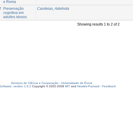
e Roma
2
Preservação
Candeias, Adelinda
cognitiva em
adultos idosos.
Showing results 1 to 2 of 2
Serviços de Ciência e Cooperação
-
Universidade de Évora
oftware, version 1.6.2
Copyright © 2002-2008
MIT
and
Hewlett-Packard
-
Feedback