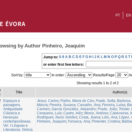
PT
EN
owsing by Author Pinheiro, Joaquim
0-9
A
B
C
D
E
F
G
H
I
J
K
L
M
N
O
P
Q
R
S
T
Jump to:
or enter first few letters:
Sort by:
In order:
Results/Page
Au
Showing results 1 to 2 of 2
e
Title
Author(s)
e
2
Espaços e
Jesus, Carlos
;
Fialho, Maria do Céu
;
Frade, Sofia
;
Barbosa,
paisagens.
Márcia
;
Pereira, Susana
;
Carvalho, Ana
;
Ferreira, Luísa
;
Ba
Antiguidade
Carmen
;
García González, Alejandro
;
Prado, João
;
Tröster,
Clássica e
Cerqueira, Luís
;
Castro, Inês
;
Moniz, António
;
Cabeceiras, 
heranças
Rodrigues, Nuno Simões
;
Costa, Joana
;
Lóio, Ana
;
López, 
contemporâneas.
Pinheiro, Joaquim
;
Fonseca, Ana
;
Pimentel, Cristina
;
Bárbar
Vol. I Línguas e
Literaturas. Grécia