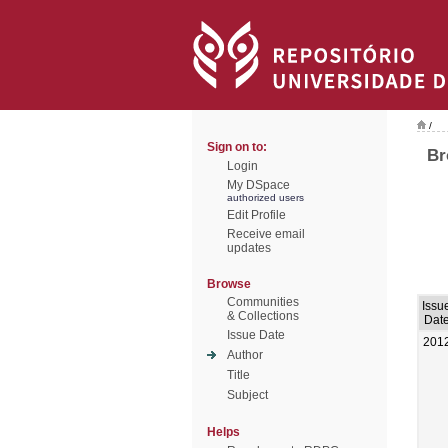
/
Sign on to:
Br
Login
My DSpace
authorized users
Edit Profile
Receive email
updates
Browse
Communities
Issu
& Collections
Dat
Issue Date
201
Author
Title
Subject
Helps