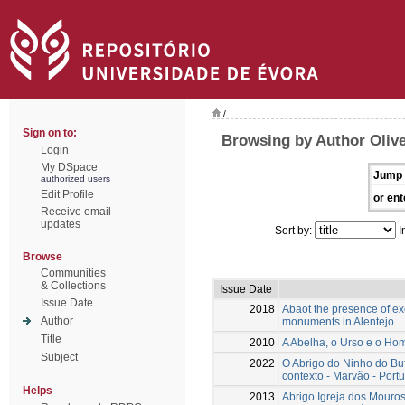
/
Sign on to:
Browsing by Author Olive
Login
My DSpace
Jump 
authorized users
Edit Profile
or ent
Receive email
updates
Sort by:
I
Browse
Communities
& Collections
Issue Date
Issue Date
2018
Abaot the presence of exo
Author
monuments in Alentejo
Title
2010
A Abelha, o Urso e o Ho
Subject
2022
O Abrigo do Ninho do Buf
contexto - Marvão - Port
Helps
2013
Abrigo Igreja dos Mouro