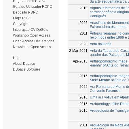
Regulamento RDPC
da arte esquemática da
Guia do Utilizador RDPC
2010
Alguns informantes de Jo
correspondência dirigida
Depósito RDPC
Português
Faq's RDPC
2026
Anastilose de Monumento
Copyright
Extremadura espanhola
Integração CV DeGóis
2011
Ânforas romanas no conc
Workshop Open Access
recolhidos entre 1999 e
Open Access Declarations
2020
Anta da Horta
Newsletter Open Access
2-Mar-2021
Anta da Tapada do Caste
quadro das Paisagens Me
Help
Apr-2015
Anthropomorphic image as
About Dspace
-menhir of Anta do Telhal
DSpace Software
2015
Anthropomorphic images a
Stele-Menhir of Anta do T
2022
Ara Romana do Monte do
Convento Pacensis
2016
Uma ara votiva em Alpal
2015
Archaeology of the Death 
2015
Arqueologia de Transiçã
2011
Arqueologia do Norte Al