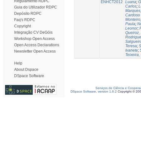
Regulamento RDPC
ENHCT2012
Luana
;
G
Carlos
;
L
Guia do Utilizador RDPC
Marques,
Depósito RDPC
Cardoso
Monteiro
Faq's RDPC
Paula
;
Nu
Copyright
Leonor
;
Integração CV DeGóis
Queiroz,
Rodrigues
Workshop Open Access
Salgueir
Open Access Declarations
Teresa
;
S
Ivanete
;
Newsletter Open Access
Teixeira,
Help
About Dspace
DSpace Software
Serviços de Ciência e Coopera
DSpace Software, version 1.6.2
Copyright © 20