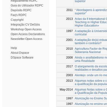
Regulamento RDPC
superior
Guia do Utilizador RDPC
2011
“ Abordagens à aprendi
Depósito RDPC
superior”
Faq's RDPC
2013
Actas da II Internationa
Copyright
Teaching in Higher Educa
Integração CV DeGóis
Higher Education»
Workshop Open Access
1997
A adaptação à Universid
Open Access Declarations
curricular
Newsletter Open Access
2001
A adaptação do(a) estua
também o contrário?
Help
2010
Agricultura Factor de Ri
Soberania Nacional
About Dspace
2008
Ainda o analfabetismo n
DSpace Software
uma Realidade
2017
O alargamento da escola
realidades e desafios par
2003
Alentejo: onde um rio mo
2013
Algumas notas sobre o co
a qualiﬁcação da popula
May-2014
Algumas Notas sobre o C
a Qualificação da Popul
1997
Alunização no Ensino Su
1997
Alunização no ensino uni