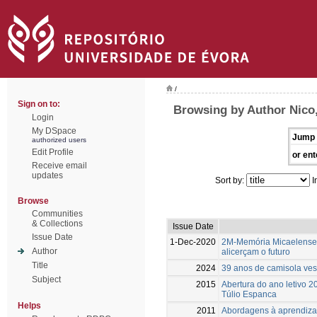
/
Sign on to:
Browsing by Author Nico
Login
My DSpace
Jump 
authorized users
Edit Profile
or ent
Receive email
updates
Sort by:
I
Browse
Communities
& Collections
Issue Date
Issue Date
1-Dec-2020
2M-Memória Micaelense
Author
alicerçam o futuro
Title
2024
39 anos de camisola ves
Subject
2015
Abertura do ano letivo 
Túlio Espanca
Helps
2011
Abordagens à aprendiza