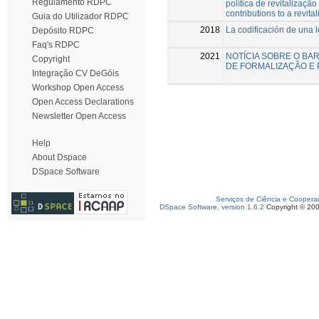
Regulamento RDPC
política de revitalizaçã
contributions to a revital
Guia do Utilizador RDPC
2018
La codificación de una 
Depósito RDPC
Faq's RDPC
2021
NOTÍCIA SOBRE O B
Copyright
DE FORMALIZAÇÃO E
Integração CV DeGóis
Workshop Open Access
Open Access Declarations
Newsletter Open Access
Help
About Dspace
DSpace Software
Serviços de Ciência e Coopera
DSpace Software, version 1.6.2
Copyright © 20