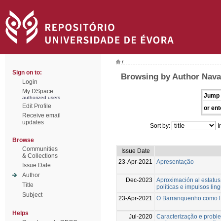
/
Sign on to:
Browsing by Author Navas
Login
My DSpace
Jump 
authorized users
Edit Profile
or ent
Receive email
updates
Sort by:
I
Browse
Communities
Issue Date
& Collections
23-Apr-2021
Apresentação
Issue Date
Author
Dec-2023
Aproximación al estatus
Title
políticas e impulsos ling
Subject
23-Apr-2021
O Barranquenho como lí
Helps
Jul-2020
Caracterização e probl