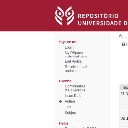
/
Sign on to:
Br
Login
My DSpace
authorized users
Edit Profile
Receive email
updates
Browse
Communities
Iss
& Collections
27-
Issue Date
Author
Title
Subject
20-
Helps