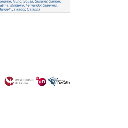
legrete, Nuno
;
Sousa, Susana
;
Gärtner,
átima
;
Monteiro, Fernando
;
Gutierres,
anuel
;
Lavrador, Catarina