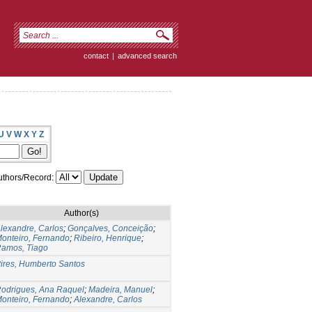
contact
|
advanced search
U
V
W
X
Y
Z
thors/Record:
Author(s)
lexandre, Carlos
;
Gonçalves, Conceição
;
onteiro, Fernando
;
Ribeiro, Henrique
;
amos, Tiago
ires, Humberto Santos
odrigues, Ana Raquel
;
Madeira, Manuel
;
onteiro, Fernando
;
Alexandre, Carlos