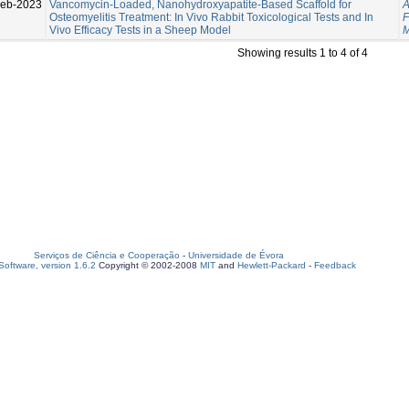
Feb-2023
Vancomycin-Loaded, Nanohydroxyapatite-Based Scaffold for
A
Osteomyelitis Treatment: In Vivo Rabbit Toxicological Tests and In
F
Vivo Efficacy Tests in a Sheep Model
M
Showing results 1 to 4 of 4
Serviços de Ciência e Cooperação
-
Universidade de Évora
oftware, version 1.6.2
Copyright © 2002-2008
MIT
and
Hewlett-Packard
-
Feedback