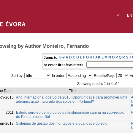
PT
EN
owsing by Author Monteiro, Fernando
0-9
A
B
C
D
E
F
G
H
I
J
K
L
M
N
O
P
Q
R
S
T
Jump to:
or enter first few letters:
Sort by:
In order:
Results/Page
Au
Showing results 1 to 4 of 4
ue Date
Title
Nov-2015
Ano Internacional dos Solos 2015: Oportunidade para promover uma
A
administração integrada dos solos em Portugal?
M
R
2011
Estudo sero-epidemiológico da leishmaniose canina na sub-região
P
do Pinhal Interior Sul
Jun-2018
Sistemas de gestão dos montados e a qualidade do solo
R
M