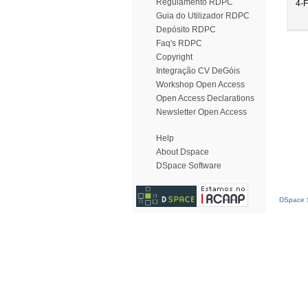
Regulamento RDPC
4-
Guia do Utilizador RDPC
Depósito RDPC
Faq's RDPC
Copyright
Integração CV DeGóis
Workshop Open Access
Open Access Declarations
Newsletter Open Access
Help
About Dspace
DSpace Software
DSpace S