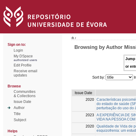
/
Sign on to:
Browsing by Author Miss
Login
My DSpace
Jump 
authorized users
Edit Profile
or ent
Receive email
updates
Sort by:
I
Browse
Communities
Issue Date
& Collections
2020
Características psicomé
Issue Date
do estado de saúde (S
Author
perturbação do uso do 
Title
2023
A EXPERIÊNCIA DE S
VIDA NA PESSOA CO
Subject
2020
Qualidade de Vida de 
esquizofrenia: um estu
Helps