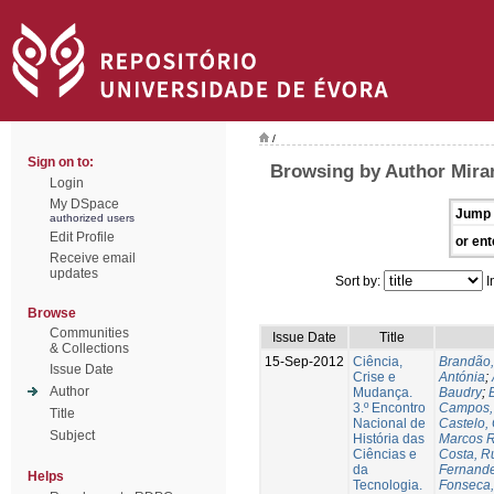
/
Sign on to:
Browsing by Author Mira
Login
My DSpace
Jump 
authorized users
Edit Profile
or ent
Receive email
updates
Sort by:
I
Browse
Communities
Issue Date
Title
& Collections
15-Sep-2012
Ciência,
Brandão,
Issue Date
Crise e
Antónia
;
Author
Mudança.
Baudry
;
B
3.º Encontro
Campos, 
Title
Nacional de
Castelo,
Subject
História das
Marcos R
Ciências e
Costa, Ru
da
Fernande
Helps
Tecnologia.
Fonseca,