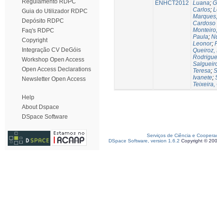
Regulamento RDPC
ENHCT2012
Luana
;
G
Carlos
;
L
Guia do Utilizador RDPC
Marques,
Depósito RDPC
Cardoso
Monteiro
Faq's RDPC
Paula
;
Nu
Copyright
Leonor
;
Integração CV DeGóis
Queiroz,
Rodrigues
Workshop Open Access
Salgueir
Open Access Declarations
Teresa
;
S
Ivanete
;
Newsletter Open Access
Teixeira,
Help
About Dspace
DSpace Software
Serviços de Ciência e Coopera
DSpace Software, version 1.6.2
Copyright © 20