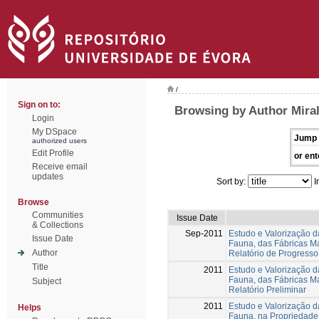
/
Sign on to:
Browsing by Author Miralt
Login
My DSpace
Jump 
authorized users
Edit Profile
or ent
Receive email
updates
Sort by:
I
Browse
Communities
Issue Date
& Collections
Sep-2011
Estudo e Valorização 
Issue Date
Fauna, das Fábricas Mac
Author
Relatório de Progresso 
Title
2011
Estudo e Valorização 
Fauna, das Fábricas Mac
Subject
Relatório Preliminar
2011
Estudo e Valorização 
Helps
Fauna, na Propriedade 