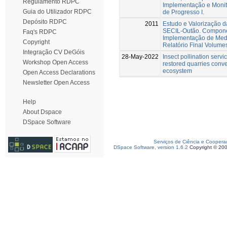
Regulamento RDPC
Implementação e Monit
Guia do Utilizador RDPC
de Progresso I.
Depósito RDPC
2011
Estudo e Valorização 
SECIL-Outão. Componen
Faq's RDPC
Implementação de Medi
Copyright
Relatório Final Volumes
Integração CV DeGóis
28-May-2022
Insect pollination serv
Workshop Open Access
restored quarries conver
ecosystem
Open Access Declarations
Newsletter Open Access
Help
About Dspace
DSpace Software
Serviços de Ciência e Coopera
DSpace Software, version 1.6.2
Copyright © 20