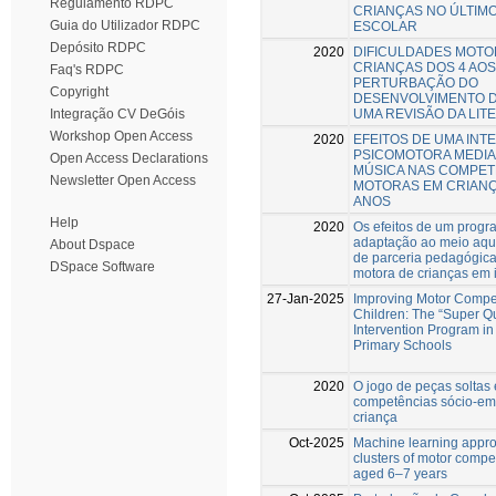
Regulamento RDPC
CRIANÇAS NO ÚLTIMO
Guia do Utilizador RDPC
ESCOLAR
Depósito RDPC
2020
DIFICULDADES MOTO
CRIANÇAS DOS 4 AOS
Faq's RDPC
PERTURBAÇÃO DO
Copyright
DESENVOLVIMENTO D
UMA REVISÃO DA LIT
Integração CV DeGóis
Workshop Open Access
2020
EFEITOS DE UMA IN
PSICOMOTORA MEDIA
Open Access Declarations
MÚSICA NAS COMPET
Newsletter Open Access
MOTORAS EM CRIANÇA
ANOS
Help
2020
Os efeitos de um progr
adaptação ao meio aqu
About Dspace
de parceria pedagógic
DSpace Software
motora de crianças em 
27-Jan-2025
Improving Motor Compe
Children: The “Super Q
Intervention Program i
Primary Schools
2020
O jogo de peças soltas 
competências sócio-e
criança
Oct-2025
Machine learning approa
clusters of motor compe
aged 6–7 years