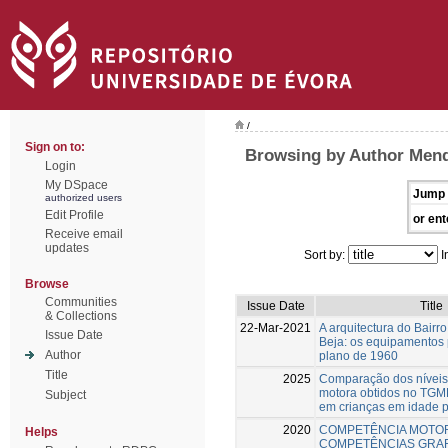
/
Sign on to:
Browsing by Author Mend
Login
My DSpace
Jump 
authorized users
Edit Profile
or ent
Receive email
updates
Sort by:
I
Browse
Communities
Issue Date
Title
& Collections
22-Mar-2021
A arquitectura do Bairr
Issue Date
Beja: os equipamentos 
Author
plano de 1960
Title
2025
Comparação dos níveis
motora obtidos no TG
Subject
em crianças em idade p
2020
COMPETÊNCIA MOTO
Helps
COMPETÊNCIAS GRA