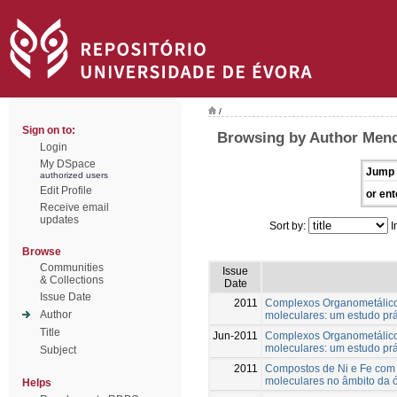
/
Sign on to:
Browsing by Author Mend
Login
My DSpace
Jump 
authorized users
Edit Profile
or ent
Receive email
updates
Sort by:
I
Browse
Communities
Issue
& Collections
Date
Issue Date
2011
Complexos Organometálicos 
Author
moleculares: um estudo prá
Title
Jun-2011
Complexos Organometálicos
moleculares: um estudo prá
Subject
2011
Compostos de Ni e Fe com
moleculares no âmbito da ó
Helps