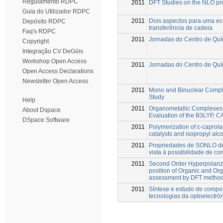
Regulamento RDPC
2011
DFT Studies on the NLO pro
Guia do Utilizador RDPC
2011
Dois aspectos para uma ec
Depósito RDPC
transferência de cadeia
Faq's RDPC
2011
Jornadas do Centro de Quí
Copyright
Integração CV DeGóis
Workshop Open Access
2011
Jornadas do Centro de Quí
Open Access Declarations
Newsletter Open Access
2011
Mono and Binuclear Comple
Study
Help
2011
Organometallic Complexes 
About Dspace
Evaluation of the B3LYP, 
DSpace Software
2011
Polymerization of ɛ-caprol
catalysts and isopropyl alc
2011
Propriedades de SONLO de
vista à possibilidade de c
2011
Second Order Hyperpolariz
position of Organic and Or
assessment by DFT metho
2011
Síntese e estudo de compo
tecnologias da optoelectrón