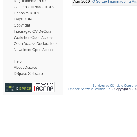
Regulamento RDPC
Aug-2019
O Sertão Imaginado na Ária
Guia do Utilizador RDPC
Depósito RDPC
Faq's RDPC
Copyright
Integração CV DeGóis
Workshop Open Access
Open Access Declarations
Newsletter Open Access
Help
About Dspace
DSpace Software
Serviços de Ciência e Coopera
DSpace Software, version 1.6.2
Copyright © 20