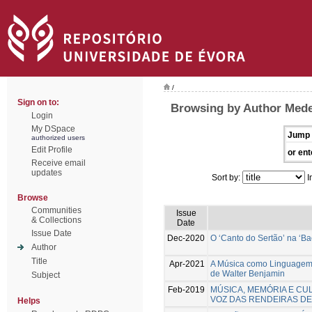
/
Sign on to:
Browsing by Author Mede
Login
My DSpace
Jump 
authorized users
Edit Profile
or ent
Receive email
updates
Sort by:
I
Browse
Communities
Issue
& Collections
Date
Issue Date
Dec-2020
O ‘Canto do Sertão’ na ‘Ba
Author
Title
Apr-2021
A Música como Linguagem d
de Walter Benjamin
Subject
Feb-2019
MÚSICA, MEMÓRIA E CU
VOZ DAS RENDEIRAS D
Helps