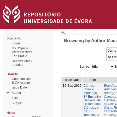
/
Sign on to:
Browsing by Author Maur
Login
My DSpace
Jump 
authorized users
Edit Profile
or ent
Receive email
updates
Sort by:
I
Browse
Communities
Issue Date
Title
& Collections
15-Sep-2012
Ciência,
Brandão,
Issue Date
Crise e
Antónia
;
Author
Mudança.
Baudry
;
B
3.º Encontro
Campos, 
Title
Nacional de
Castelo,
Subject
História das
Marcos R
Ciências e
Costa, Ru
da
Fernande
Helps
Tecnologia.
Fonseca,