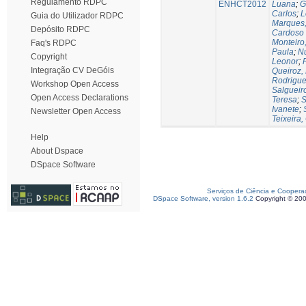
Regulamento RDPC
ENHCT2012
Luana
;
G
Carlos
;
L
Guia do Utilizador RDPC
Marques,
Depósito RDPC
Cardoso
Monteiro
Faq's RDPC
Paula
;
Nu
Copyright
Leonor
;
Integração CV DeGóis
Queiroz,
Rodrigues
Workshop Open Access
Salgueir
Open Access Declarations
Teresa
;
S
Ivanete
;
Newsletter Open Access
Teixeira,
Help
About Dspace
DSpace Software
Serviços de Ciência e Coopera
DSpace Software, version 1.6.2
Copyright © 20