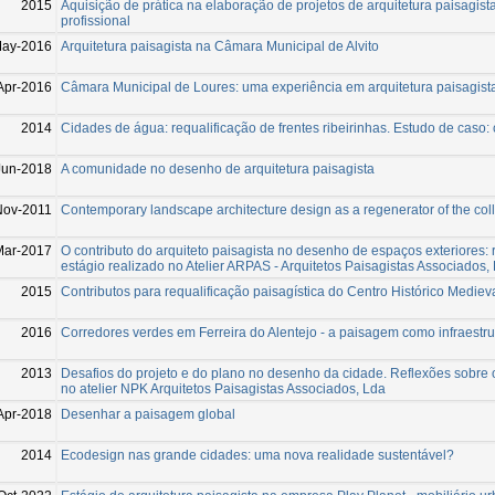
2015
Aquisição de prática na elaboração de projetos de arquitetura paisagist
profissional
May-2016
Arquitetura paisagista na Câmara Municipal de Alvito
Apr-2016
Câmara Municipal de Loures: uma experiência em arquitetura paisagista
2014
Cidades de água: requalificação de frentes ribeirinhas. Estudo de caso:
Jun-2018
A comunidade no desenho de arquitetura paisagista
Nov-2011
Contemporary landscape architecture design as a regenerator of the co
Mar-2017
O contributo do arquiteto paisagista no desenho de espaços exteriores: 
estágio realizado no Atelier ARPAS - Arquitetos Paisagistas Associados,
2015
Contributos para requalificação paisagística do Centro Histórico Medie
2016
Corredores verdes em Ferreira do Alentejo - a paisagem como infraestru
2013
Desafios do projeto e do plano no desenho da cidade. Reflexões sobre o
no atelier NPK Arquitetos Paisagistas Associados, Lda
Apr-2018
Desenhar a paisagem global
2014
Ecodesign nas grande cidades: uma nova realidade sustentável?