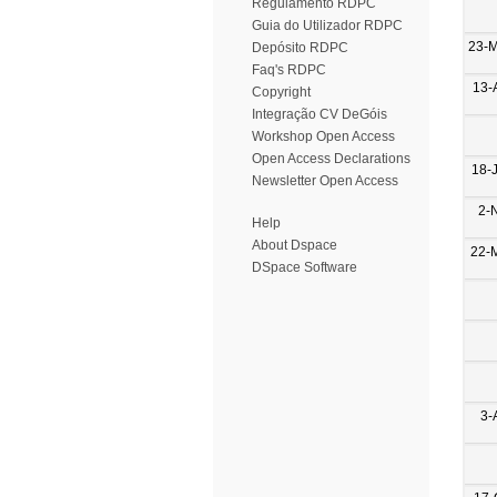
Regulamento RDPC
Guia do Utilizador RDPC
23-
Depósito RDPC
Faq's RDPC
13-
Copyright
Integração CV DeGóis
Workshop Open Access
Open Access Declarations
18-
Newsletter Open Access
2-
Help
About Dspace
22-
DSpace Software
3-