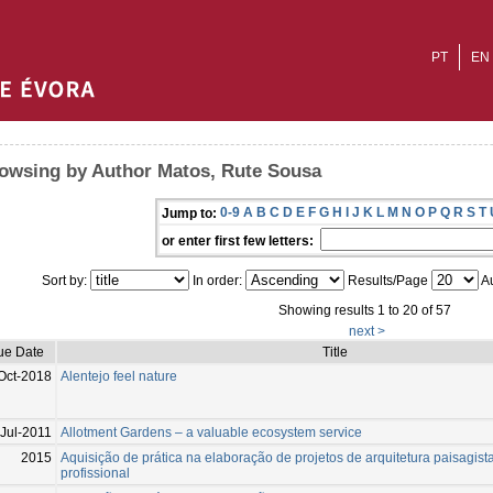
PT
EN
owsing by Author Matos, Rute Sousa
0-9
A
B
C
D
E
F
G
H
I
J
K
L
M
N
O
P
Q
R
S
T
Jump to:
or enter first few letters:
Sort by:
In order:
Results/Page
Au
Showing results 1 to 20 of 57
next >
ue Date
Title
Oct-2018
Alentejo feel nature
Jul-2011
Allotment Gardens – a valuable ecosystem service
2015
Aquisição de prática na elaboração de projetos de arquitetura paisagist
profissional