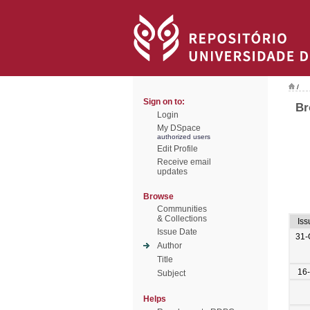
/
Sign on to:
Br
Login
My DSpace
authorized users
Edit Profile
Receive email
updates
Browse
Communities
& Collections
Iss
Issue Date
31-
Author
Title
16-
Subject
Helps