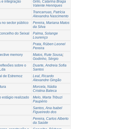
a e integração
Grilo, Catarina Braga
Valente Henriques
Trancarruas, Patrícia
Alexandra Nascimento
 no sector público
Pereira, Mariana Matos
da Silva
 concelho do Seixal
Palma, Solange
Lourenço
Prata, Rúben Leonel
Pereira
llective memory
Matos, Rute Sousa
;
Godinho, Sérgio
reflexões sobre o
Duarte, Andreia Sofia
 Lda
Santos
val de Estremoz
Leal, Ricardo
Alexandre Gingão
tura
Morcela, Nádia
Cristina Baleca
 estágio realizado
Melo, Marta Tribuzi
Paupério
Santos, Ana Isabel
Figueiredo dos
Pereira, Carlos Alberto
da Saúde