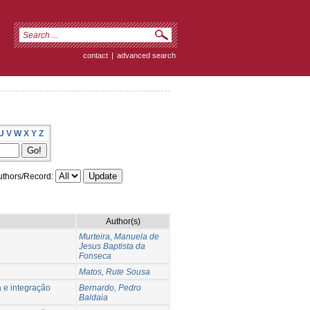
contact
|
advanced search
U
V
W
X
Y
Z
thors/Record:
Author(s)
Murteira, Manuela de
Jesus Baptista da
Fonseca
Matos, Rute Sousa
a e integração
Bernardo, Pedro
Baldaia