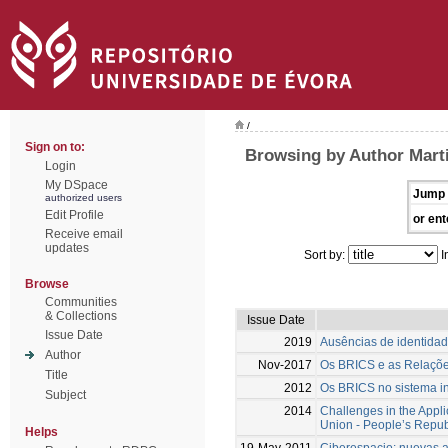
/
Sign on to:
Browsing by Author Mart
Login
My DSpace
Jump 
authorized users
Edit Profile
or ent
Receive email
updates
Sort by:
I
Browse
Communities
& Collections
Issue Date
Issue Date
2019
Ausências de identid
Author
Nov-2017
Os BRICS e as Relaçõe
Title
2012
Os BRICS no sistema i
Subject
2014
Challenges in the Appl
Union - People’s Repub
Helps
19-May-2011
Ciberespacio: nuevas a