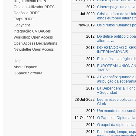
Regulamento RDPC
2012
Ciberespaço: uma nova 
Guia do Utilizador RDPC
Depósito RDPC
Jul-2020
Crisis política de la U
ethos europeo alternati
Faq's RDPC
Nov-2019
Os direitos humanos po
Copyright
Integração CV DeGóis
2012
Do défice político globa
Workshop Open Access
alternativa
Open Access Declarations
2013
DO ESTADO AO CIBE
Newsletter Open Access
INTERNACIONAIS
2012
El interés estratégico 
Help
2018
EUROPEAN UNION AND
About Dspace
TIMES?
DSpace Software
2014
A Expansão: quando o m
atribuição da soberani
2017
La Dependencia Hídrica
y Seguridad
28-Jul-2022
Legitimidade política n
Clark
2019
Um mundo em dissonâ
12-Oct-2011
O Papel da Diplomacia
2012
O papel da diplomacia 
2012
Património, tempo, espa
mundo" como pretexto p